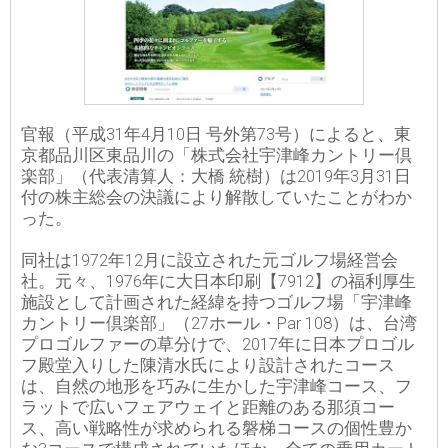
官報（平成31年4月10日 号外第73号）によると、東
京都品川区東品川の「株式会社宇津峰カントリー倶
楽部」（代表清算人：大橋 統樹）は2019年3月31日
付の株主総会の決議により解散していたことがわか
った。
同社は1972年12月に設立された元ゴルフ場経営会
社。元々、1976年に大日本印刷【7912】の福利厚生
施設として計画された経緯を持つゴルフ場「宇津峰
カントリー倶楽部」（27ホール・Par 108）は、台湾
プロゴルファーの草分けで、2017年に日本プロゴル
フ殿堂入りした陳清水氏により設計されたコース
は、自然の地形を巧みに生かした宇津峰コース、フ
ラットで広いフェアウェイと距離のある那須コー
ス、高い戦略性が求められる磐梯コースの個性豊か