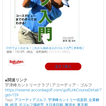
DVDでよくわかる！これから始める人のゴルフ入門 [ 岸本桂 ]
価格：1620円（税込、送料無料)
(2019/6/24時点)
楽天で購入
■関連リンク
宇津峰カントリークラブ | アコーディア・ゴルフ
https://reserve.accordiagolf.com/golfLinkCourseDetail/?
gid=159
Tags:
アコーディアゴルフ
,
宇津峰カントリー倶楽部
,
企業解
散
,
経済
,
元ゴルフ場経営
,
大日本印刷
,
陳清水
,
東京都