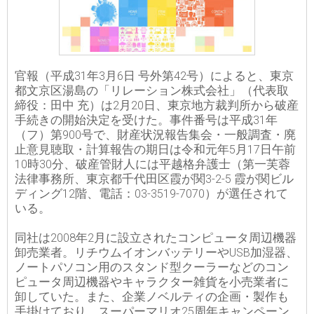
官報（平成31年3月6日 号外第42号）によると、東京
都文京区湯島の「リレーション株式会社」（代表取
締役：田中 充）は2月20日、東京地方裁判所から破産
手続きの開始決定を受けた。事件番号は平成31年
（フ）第900号で、財産状況報告集会・一般調査・廃
止意見聴取・計算報告の期日は令和元年5月17日午前
10時30分、破産管財人には平越格弁護士（第一芙蓉
法律事務所、東京都千代田区霞が関3-2-5 霞が関ビル
ディング12階、電話：03-3519-7070）が選任されて
いる。
同社は2008年2月に設立されたコンピュータ周辺機器
卸売業者。リチウムイオンバッテリーやUSB加湿器、
ノートパソコン用のスタンド型クーラーなどのコン
ピュータ周辺機器やキャラクター雑貨を小売業者に
卸していた。また、企業ノベルティの企画・製作も
手掛けており、スーパーマリオ25周年キャンペーン