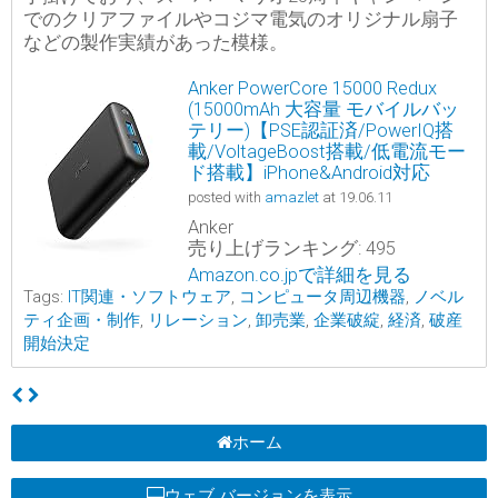
でのクリアファイルやコジマ電気のオリジナル扇子
などの製作実績があった模様。
Anker PowerCore 15000 Redux
(15000mAh 大容量 モバイルバッ
テリー)【PSE認証済/PowerIQ搭
載/VoltageBoost搭載/低電流モー
ド搭載】iPhone&Android対応
posted with
amazlet
at 19.06.11
Anker
売り上げランキング: 495
Amazon.co.jpで詳細を見る
Tags:
IT関連・ソフトウェア
,
コンピュータ周辺機器
,
ノベル
ティ企画・制作
,
リレーション
,
卸売業
,
企業破綻
,
経済
,
破産
開始決定
ホーム
ウェブ バージョンを表示