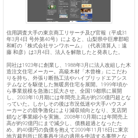
信用調査大手の東京商工リサーチ及び官報（平成31
年3月4日 号外第40号）によると、山梨県中巨摩郡昭
和町の「株式会社サンワホーム」（代表清算人：遠
藤 和彦）は3月4日、法人を解散したと発表した。
同社は1923年に創業し、1988年3月に法人改組した木
造注文住宅メーカー。高級木材「木曾檜」にこだわ
りを持ち、外張り断熱工法やハイブリッドエアシス
テムなどを駆使した無暖房住宅を展開。1999年頃か
ら事業規模を急激に拡大させ、全国19都県に展開
し、2003年10月期には年間売上高が約250億円超とな
っていた。しかしその後は市況低迷や大手ハウスメ
ーカーとの競争激化により減収傾向となり、支店閉
鎖など事業縮小を実施。2008年10月期には年間売上
高が約92億円にまで減少し、債務超過となったた
め、約40億円の負債を抱えて2009年11月18日に東京
地方裁判所に民事再生法の適用を申請する事態とな