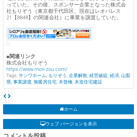
っていた。その後、スポンサー企業となった株式会
社もりぞう（東京都千代田区、現在はレオパレス
21【8848】の関連会社）に事業を譲渡していた。
■関連リンク
株式会社もりぞう
https://www.mori-zou.com/
Tags:
サンワホーム
,
もりぞう
,
企業解散
,
経営破綻
,
経済
,
山梨
県
,
事業譲渡
,
無暖房住宅
,
木曾檜
,
木造住宅建設
ホーム
ウェブ バージョンを表示
コメントを投稿