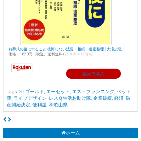
お葬式の後にすること 後悔しない法要・相続・遺産整理 [ 大滝忠弘 ]
価格：1620円（税込、送料無料)
(2019/6/12時点)
楽天で購入
Tags:
STゴールド
,
エーゼット
,
エス・プランニング
,
ペット
葬
,
ライブデザイン
,
レスＱ生活お助け隊
,
企業破綻
,
経済
,
破
産開始決定
,
便利屋
,
和歌山県
ホーム