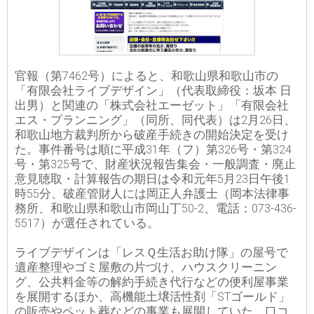
官報（第7462号）によると、和歌山県和歌山市の
「有限会社ライブデザイン」（代表取締役：坂本 日
出男）と関連の「株式会社エーゼット」「有限会社
エス・プランニング」（同所、同代表）は2月26日、
和歌山地方裁判所から破産手続きの開始決定を受け
た。事件番号は順に平成31年（フ）第326号・第324
号・第325号で、財産状況報告集会・一般調査・廃止
意見聴取・計算報告の期日は令和元年5月23日午後1
時55分、破産管財人には岡正人弁護士（岡本法律事
務所、和歌山県和歌山市岡山丁50-2、電話：073-436-
5517）が選任されている。
ライブデザインは「レスＱ生活お助け隊」の屋号で
遺産整理やゴミ屋敷の片づけ、ハウスクリーニン
グ、公共料金等の解約手続き代行などの便利屋事業
を展開するほか、高機能土壌活性剤「STゴールド」
の販売やペット葬などの事業も展開していた。口コ