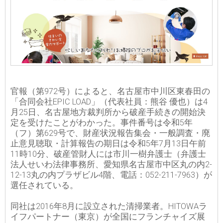
官報（第972号）によると、名古屋市中川区東春田の
「合同会社EPIC LOAD」（代表社員：熊谷 優也）は4
月25日、名古屋地方裁判所から破産手続きの開始決
定を受けたことがわかった。事件番号は令和5年
（フ）第629号で、財産状況報告集会・一般調査・廃
止意見聴取・計算報告の期日は令和5年7月13日午前
11時10分、破産管財人には市川一樹弁護士（弁護士
法人せいわ法律事務所、愛知県名古屋市中区丸の内2-
12-13丸の内プラザビル4階、電話：052-211-7963）が
選任されている。
同社は2016年8月に設立された清掃業者。HITOWAラ
イフパートナー（東京）が全国にフランチャイズ展