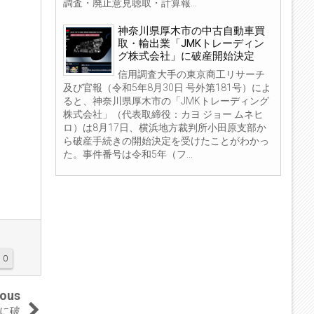
調査・廃止意見聴取・計算報...
神奈川県厚木市の中古自動車買
取・輸出業「JMKトレーディン
グ株式会社」に破産開始決定
信用調査大手の東京商工リサーチ
及び官報（令和5年8月30日 号外第181号）によ
ると、神奈川県厚木市の「JMKトレーディング
株式会社」（代表取締役：カヨ ジョー ムネヒ
ロ）は8月17日、横浜地方裁判所小田原支部か
ら破産手続きの開始決定を受けたことがわかっ
た。事件番号は令和5年（フ...
0
ious
に破