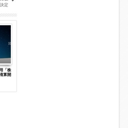
決定
25
20
Aug
Aug
2023
2023
式会社
群馬県太田市の一般貨物自動車運送業「株式
群馬県富岡市
別清算
会社相進産業」に破産開始決定
キャスコム」
通報装置など