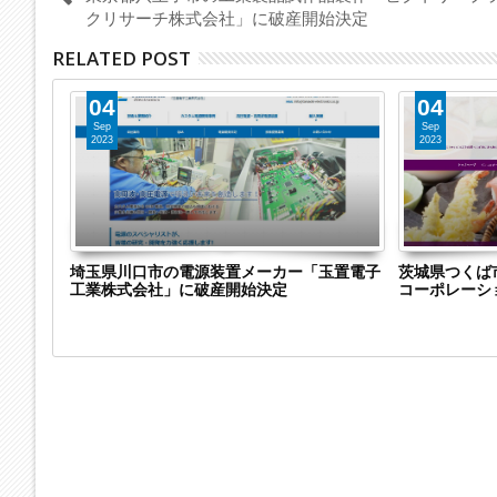
クリサーチ株式会社」に破産開始決定
RELATED POST
04
04
Sep
Sep
2023
2023
玉置電子
茨城県つくば市の飲食店経営「合同会社龍成
東京都新宿区
コーポレーション」に破産開始決定
式会社ワイア
始決定