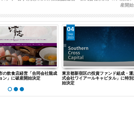
産開始
04
Sep
2023
の投資ファンド組成・運用「株
東京都中央区の測定機器メーカー「株
ールキャピタル」に特別清算開
ES（旧商号：株式会社FUSO）」に特
開始決定 事業はA-Gas Japanが承継