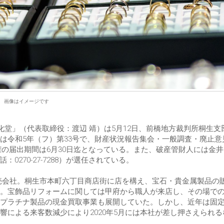
画像はイメージです
化堂」（代表取締役：渡辺 靖）は5月12日、前橋地方裁判所桐生支
は令和5年（フ）第33号で、財産状況報告集会・一般調査・廃止意
債権の届出期間は6月30日迄となっている。また、破産管財人には金
0270-27-7288）が選任されている。
品販売会社。桐生市本町六丁目商店街に店を構え、宝石・貴金属製品の
。宝飾品リフォームに関しては甲府から職人が来店し、その場で
プラチナ製品の現金買取事業も展開していた。しかし、近年は固
による来客数減少により2020年5月には本社が差し押さえられる