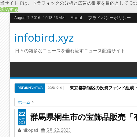
当サイトでは、トラフィックの分析と広告の測定を目的として Coo
承諾する
About
プライバシーポリシー
August 7, 2026
10:18:54 AM
infobird.xyz
日々の雑多なニュースを垂れ流すニュース配信サイト
東京都新宿区の投資ファンド組成
BREAKING NEWS
2023-9-4
ホーム
企業破綻
貴金属買取
群馬県
経済
新型コロナウイルス
22
群馬県桐生市の宝飾品販売「
群馬県桐生市の宝飾品販売「有限会社文化堂」に破産開始決
May
2023
nikopati
5月 22, 2023