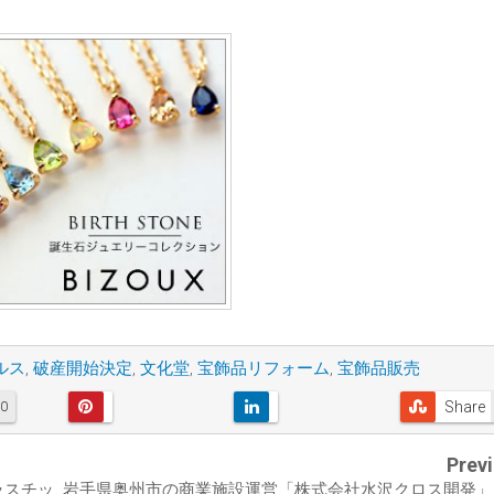
ルス
,
破産開始決定
,
文化堂
,
宝飾品リフォーム
,
宝飾品販売
Share
0
Prev
ラスチッ
岩手県奥州市の商業施設運営「株式会社水沢クロス開発」