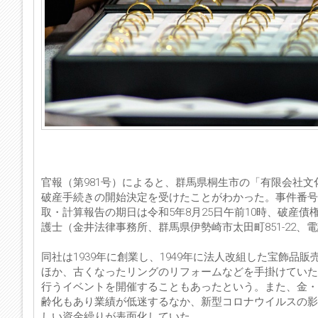
官報（第981号）によると、群馬県桐生市の「有限会社文
破産手続きの開始決定を受けたことがわかった。事件番号
取・計算報告の期日は令和5年8月25日午前10時、破産
護士（金井法律事務所、群馬県伊勢崎市太田町851-22、電話：
同社は1939年に創業し、1949年に法人改組した宝飾
ほか、古くなったリングのリフォームなどを手掛けていた
行うイベントを開催することもあったという。また、金・
齢化もあり業績が低迷するなか、新型コロナウイルスの影響
しい資金繰りが表面化していた。