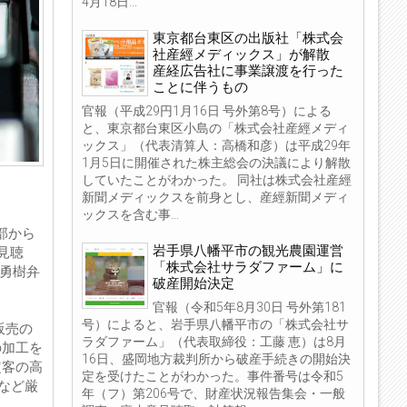
4月18日...
東京都台東区の出版社「株式会
社産經メディックス」が解散
産経広告社に事業譲渡を行った
ことに伴うもの
官報（平成29円1月16日 号外第8号）による
と、東京都台東区小島の「株式会社産經メディ
ックス」（代表清算人：高橋和彦）は平成29年
1月5日に開催された株主総会の決議により解散
していたことがわかった。 同社は株式会社産經
新聞メディックスを前身とし、産經新聞メディ
ックスを含む事...
部から
岩手県八幡平市の観光農園運営
見聴
「株式会社サラダファーム」に
井勇樹弁
破産開始決定
官報（令和5年8月30日 号外第181
号）によると、岩手県八幡平市の「株式会社サ
販売の
ラダファーム」（代表取締役：工藤 恵）は8月
の加工を
16日、盛岡地方裁判所から破産手続きの開始決
定客の高
定を受けたことがわかった。事件番号は令和5
など厳
年（フ）第206号で、財産状況報告集会・一般