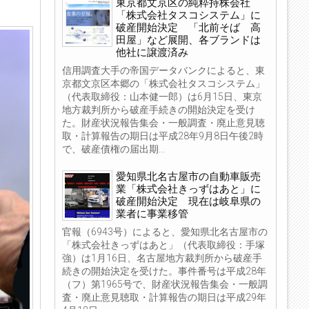
東京都文京区の純粋持株会社
「株式会社タスコシステム」に
破産開始決定 「北前そば 高
田屋」など展開、各ブランドは
他社に譲渡済み
信用調査大手の帝国データバンクによると、東
京都文京区本郷の「株式会社タスコシステム」
（代表取締役：山本健一郎）は6月15日、東京
地方裁判所から破産手続きの開始決定を受け
た。財産状況報告集会・一般調査・廃止意見聴
取・計算報告の期日は平成28年9月8日午後2時
で、破産債権の届出期...
愛知県北名古屋市の自動車販売
業「株式会社きっずはあと」に
破産開始決定 現在は岐阜県の
業者に事業移管
官報（6943号）によると、愛知県北名古屋市の
「株式会社きっずはあと」（代表取締役：手塚
強）は1月16日、名古屋地方裁判所から破産手
続きの開始決定を受けた。事件番号は平成28年
（フ）第1965号で、財産状況報告集会・一般調
査・廃止意見聴取・計算報告の期日は平成29年