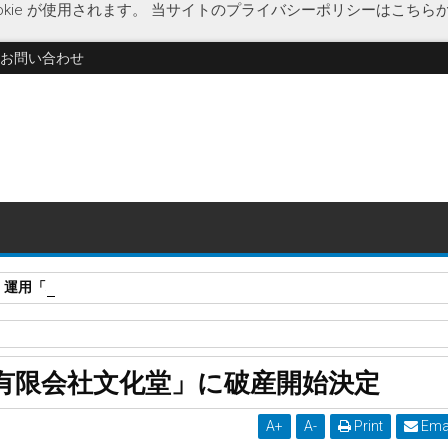
kie が使用されます。
当サイトのプライバシーポリシーはこちら
お問い合わせ
・運用「株式会社ワイアールキャピタル」に特別清算開始決定
破産開始決定
文化堂
宝飾品リフォーム
宝飾品販売
有限会社文化堂」に破産開始決定
定
A
+
A
-
Print
Ema