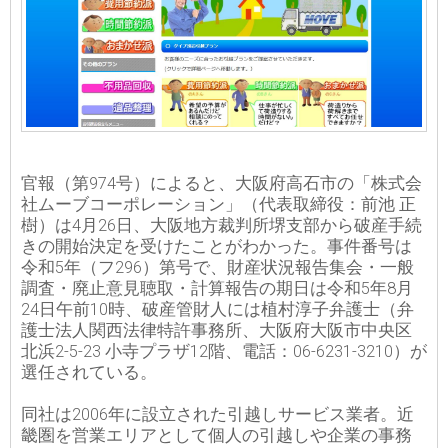
官報（第974号）によると、大阪府高石市の「株式会
社ムーブコーポレーション」（代表取締役：前池 正
樹）は4月26日、大阪地方裁判所堺支部から破産手続
きの開始決定を受けたことがわかった。事件番号は
令和5年（フ296）第号で、財産状況報告集会・一般
調査・廃止意見聴取・計算報告の期日は令和5年8月
24日午前10時、破産管財人には植村淳子弁護士（弁
護士法人関西法律特許事務所、大阪府大阪市中央区
北浜2-5-23 小寺プラザ12階、電話：06-6231-3210）が
選任されている。
同社は2006年に設立された引越しサービス業者。近
畿圏を営業エリアとして個人の引越しや企業の事務