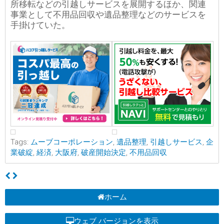
所移転などの引越しサービスを展開するほか、関連
事業として不用品回収や遺品整理などのサービスを
手掛けていた。
Tags:
ムーブコーポレーション
,
遺品整理
,
引越しサービス
,
企
業破綻
,
経済
,
大阪府
,
破産開始決定
,
不用品回収
ホーム
ウェブ バージョンを表示