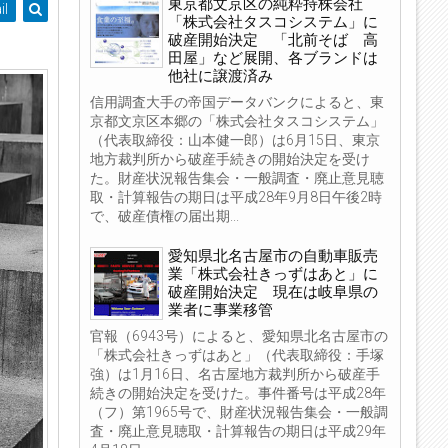
東京都文京区の純粋持株会社
il
「株式会社タスコシステム」に
破産開始決定 「北前そば 高
田屋」など展開、各ブランドは
他社に譲渡済み
信用調査大手の帝国データバンクによると、東
京都文京区本郷の「株式会社タスコシステム」
（代表取締役：山本健一郎）は6月15日、東京
地方裁判所から破産手続きの開始決定を受け
た。財産状況報告集会・一般調査・廃止意見聴
取・計算報告の期日は平成28年9月8日午後2時
で、破産債権の届出期...
愛知県北名古屋市の自動車販売
業「株式会社きっずはあと」に
破産開始決定 現在は岐阜県の
業者に事業移管
官報（6943号）によると、愛知県北名古屋市の
「株式会社きっずはあと」（代表取締役：手塚
強）は1月16日、名古屋地方裁判所から破産手
続きの開始決定を受けた。事件番号は平成28年
（フ）第1965号で、財産状況報告集会・一般調
査・廃止意見聴取・計算報告の期日は平成29年