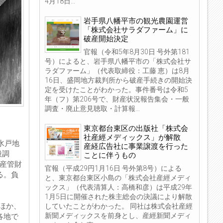
4月18日...
岩手県八幡平市の観光農園運営
「株式会社サラダファーム」に
破産開始決定
官報（令和5年8月30日 号外第181
号）によると、岩手県八幡平市の「株式会社サ
ラダファーム」（代表取締役：工藤 恵）は8月
16日、盛岡地方裁判所から破産手続きの開始決
定を受けたことがわかった。事件番号は令和5
年（フ）第206号で、財産状況報告集会・一般
調査・廃止意見聴取・計算報...
東京都台東区の出版社「株式会
社産經メディックス」が解散
水戸地
産経広告社に事業譲渡を行った
般調
ことに伴うもの
破産管財
官報（平成29円1月16日 号外第8号）による
る。負
と、東京都台東区小島の「株式会社産經メディ
ックス」（代表清算人：高橋和彦）は平成29年
1月5日に開催された株主総会の決議により解散
ほか、
していたことがわかった。 同社は株式会社産經
新聞メディックスを前身とし、産經新聞メディ
各地で