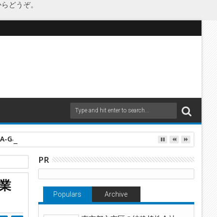
からどうぞ。
as Japanが承継
PR
業
Populars
Archive