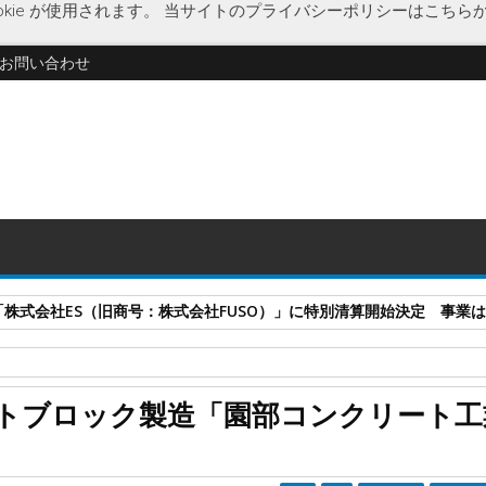
kie が使用されます。
当サイトのプライバシーポリシーはこちら
お問い合わせ
式会社ES（旧商号：株式会社FUSO）」に特別清算開始決定 事業はA-G
企業破綻
経済
土木工事業
破産開始決定
復興工事
トブロック製造「園部コンクリート工
ート工業株式会社」に破産開始決定