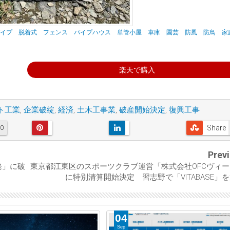
管パイプ 脱着式 フェンス パイプハウス 単管小屋 車庫 園芸 防風 防鳥 家
楽天で購入
ト工業
,
企業破綻
,
経済
,
土木工事業
,
破産開始決定
,
復興工事
Share
0
Prev
発」に破
東京都江東区のスポーツクラブ運営「株式会社OFCヴィ
に特別清算開始決定 習志野で「VITABASE」
04
Sep