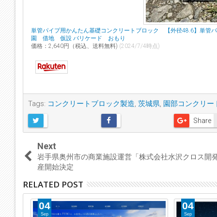
単管パイプ用かんたん基礎コンクリートブロック 【外径48.6】単
園 借地 仮設 バリケード おもり
価格：2,640円（税込、送料無料)
(2024/7/4時点)
Tags:
コンクリートブロック製造
,
茨城県
,
園部コンクリー
Share
Next
岩手県奥州市の商業施設運営「株式会社水沢クロス開
産開始決定
RELATED POST
04
04
Sep
Sep