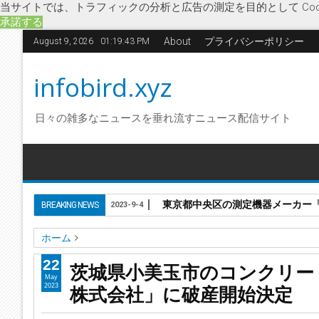
当サイトでは、トラフィックの分析と広告の測定を目的として Coo
承諾する
About
プライバシーポリシー
August 9, 2026
01:19:44 PM
infobird.xyz
日々の雑多なニュースを垂れ流すニュース配信サイト
東京都中央区の測定機器メーカー「株
BREAKING NEWS
2023-9-4
ホーム
コンクリートブロック製造
茨城県
園部コンクリート工業
22
茨城県小美玉市のコンクリー
茨城県小美玉市のコンクリートブロック製造「園部コンクリ
May
株式会社」に破産開始決定
2023