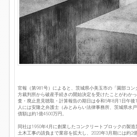
官報（第981号）によると、茨城県小美玉市の「園部コン
方裁判所から破産手続きの開始決定を受けたことがわかっ
査・廃止意見聴取・計算報告の期日は令和5年8月1日午後
人には安隆之弁護士（みとみらい法律事務所、茨城県水戸市南町1
債額は約1億4500万円。
同社は1950年4月に創業したコンクリートブロックの製
土木工事の請負まで業容を拡大し、2020年3月期には約2