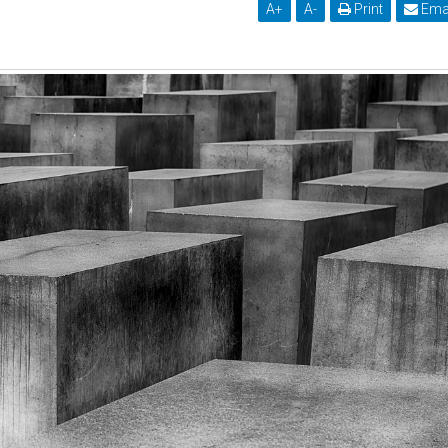
A
+
A
-
Print
Ema