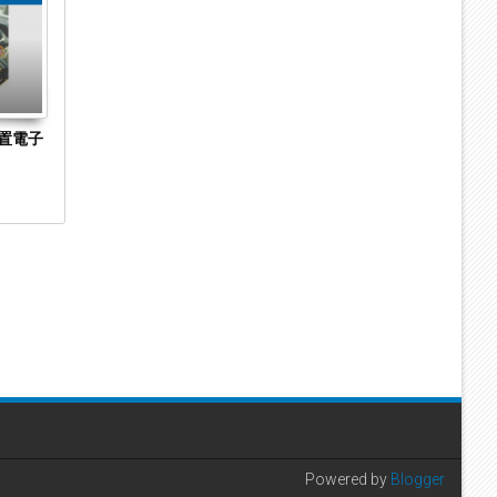
2023
2023
置電子
長崎県長崎市の菓子製造・販売「株式会社澤
京都市下京区
乃屋」に破産開始決定 手焼きカステラの製
Hirarintei 
造・販売に特化
始決定
Powered by
Blogger