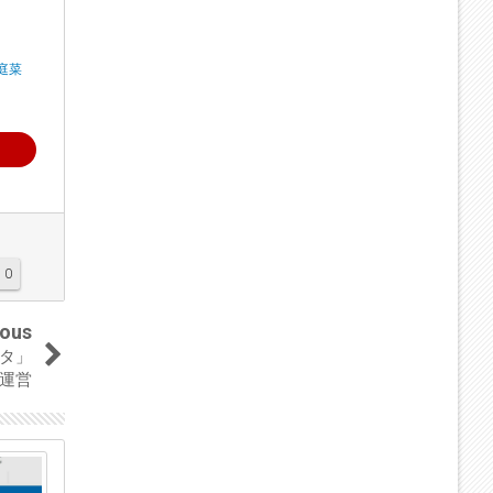
庭菜
0
ious
ータ」
を運営
04
04
Sep
Sep