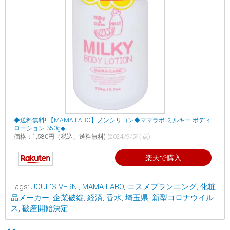
◆送料無料!!【MAMA-LABO】ノンシリコン◆ママラボ ミルキー ボディ
ローション 350g◆
価格：1,580円（税込、送料無料)
(2024/9/5時点)
楽天で購入
Tags:
JOUL'S VERNI
,
MAMA-LABO
,
コスメプランニング
,
化粧
品メーカー
,
企業破綻
,
経済
,
香水
,
埼玉県
,
新型コロナウイル
ス
,
破産開始決定