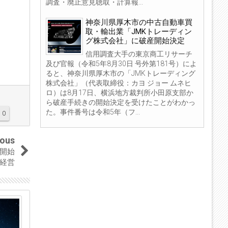
調査・廃止意見聴取・計算報...
神奈川県厚木市の中古自動車買
取・輸出業「JMKトレーディン
グ株式会社」に破産開始決定
信用調査大手の東京商工リサーチ
及び官報（令和5年8月30日 号外第181号）によ
ると、神奈川県厚木市の「JMKトレーディング
株式会社」（代表取締役：カヨ ジョー ムネヒ
ロ）は8月17日、横浜地方裁判所小田原支部か
ら破産手続きの開始決定を受けたことがわかっ
た。事件番号は令和5年（フ...
0
ious
開始
経営
04
04
Sep
Sep
2023
2023