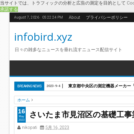
当サイトでは、トラフィックの分析と広告の測定を目的として Coo
承諾する
About
プライバシーポリシー
August 7, 2026
05:22:25 PM
infobird.xyz
日々の雑多なニュースを垂れ流すニュース配信サイト
東京都中央区の測定機器メーカー「株
BREAKING NEWS
2023-9-4
ホーム
下山基礎
企業破綻
基礎工事業
経済
埼玉県
地盤改良
16
さいたま市見沼区の基礎工事
さいたま市見沼区の基礎工事業「株式会社下山基礎」に破産
May
2023
nikopati
5月 16, 2023