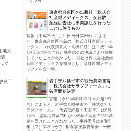
4月18日...
東京都台東区の出版社「株式会
社産經メディックス」が解散
産経広告社に事業譲渡を行った
ことに伴うもの
官報（平成29円1月16日 号外第8号）による
と、東京都台東区小島の「株式会社産經メディ
ックス」（代表清算人：高橋和彦）は平成29年
ま地方
1月5日に開催された株主総会の決議により解散
調査・
していたことがわかった。 同社は株式会社産經
さいた
新聞メディックスを前身とし、産經新聞メディ
ックスを含む事...
岩手県八幡平市の観光農園運営
改良工
「株式会社サラダファーム」に
破産開始決定
官報（令和5年8月30日 号外第181
号）によると、岩手県八幡平市の「株式会社サ
ラダファーム」（代表取締役：工藤 恵）は8月
16日、盛岡地方裁判所から破産手続きの開始決
定を受けたことがわかった。事件番号は令和5
年（フ）第206号で、財産状況報告集会・一般