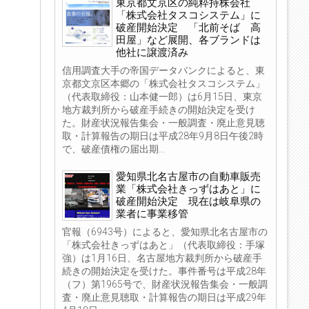
東京都文京区の純粋持株会社
「株式会社タスコシステム」に
破産開始決定 「北前そば 高
田屋」など展開、各ブランドは
他社に譲渡済み
信用調査大手の帝国データバンクによると、東
京都文京区本郷の「株式会社タスコシステム」
（代表取締役：山本健一郎）は6月15日、東京
地方裁判所から破産手続きの開始決定を受け
た。財産状況報告集会・一般調査・廃止意見聴
取・計算報告の期日は平成28年9月8日午後2時
で、破産債権の届出期...
愛知県北名古屋市の自動車販売
業「株式会社きっずはあと」に
破産開始決定 現在は岐阜県の
業者に事業移管
官報（6943号）によると、愛知県北名古屋市の
「株式会社きっずはあと」（代表取締役：手塚
強）は1月16日、名古屋地方裁判所から破産手
続きの開始決定を受けた。事件番号は平成28年
（フ）第1965号で、財産状況報告集会・一般調
査・廃止意見聴取・計算報告の期日は平成29年