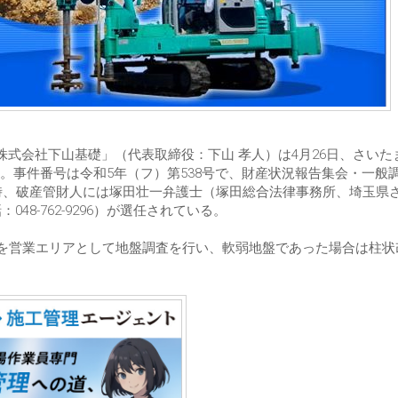
株式会社下山基礎」（代表取締役：下山 孝人）は4月26日、さいた
。事件番号は令和5年（フ）第538号で、財産状況報告集会・一般
0時、破産管財人には塚田壮一弁護士（塚田総合法律事務所、埼玉県
048-762-9296）が選任されている。
アを営業エリアとして地盤調査を行い、軟弱地盤であった場合は柱状