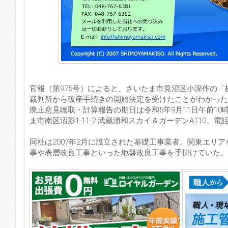
官報（第975号）によると、さいたま市見沼区小深作の「
裁判所から破産手続きの開始決定を受けたことがわかった
廃止意見聴取・計算報告の期日は令和5年9月11日午前1
ま市南区沼影1-11-2 武蔵浦和スカイ＆ガーデンA110、電話：
同社は2007年2月に設立された基礎工事業者。関東エリ
事や表層改良工事といった地盤改良工事を手掛けていた。