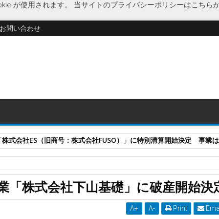
kie が使用されます。
当サイトのプライバシーポリシーはこちら
お問い合わせ
式会社ES（旧商号：株式会社FUSO）」に特別清算開始決定 事業はA-G
工事
地盤調査
柱状改良工事
破産開始決定
表層改良工事
業「株式会社下山基礎」に破産開始決
開始決定
A
+
A
-
Print
Ema