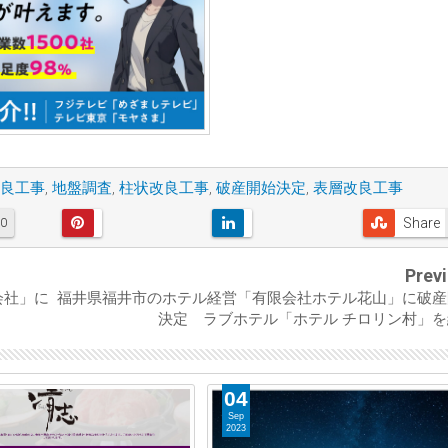
良工事
,
地盤調査
,
柱状改良工事
,
破産開始決定
,
表層改良工事
Share
0
Prev
会社」に
福井県福井市のホテル経営「有限会社ホテル花山」に破産
決定 ラブホテル「ホテル チロリン村」を
04
Sep
2023