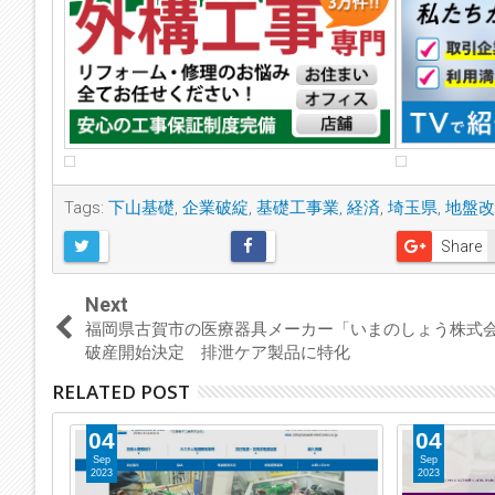
Tags:
下山基礎
,
企業破綻
,
基礎工事業
,
経済
,
埼玉県
,
地盤改
Share
Next
福岡県古賀市の医療器具メーカー「いまのしょう株式
破産開始決定 排泄ケア製品に特化
RELATED POST
04
04
Sep
Sep
2023
2023