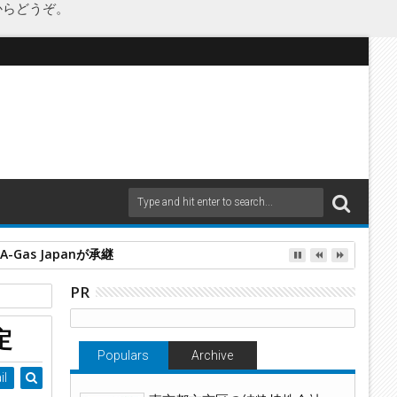
からどうぞ。
as Japanが承継
PR
定
Populars
Archive
il