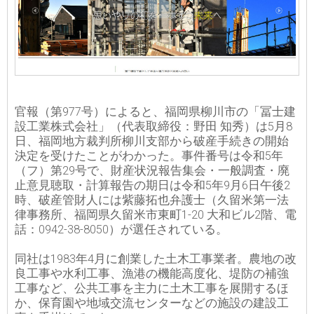
官報（第977号）によると、福岡県柳川市の「冨士建
設工業株式会社」（代表取締役：野田 知秀）は5月8
日、福岡地方裁判所柳川支部から破産手続きの開始
決定を受けたことがわかった。事件番号は令和5年
（フ）第29号で、財産状況報告集会・一般調査・廃
止意見聴取・計算報告の期日は令和5年9月6日午後2
時、破産管財人には紫藤拓也弁護士（久留米第一法
律事務所、福岡県久留米市東町1-20 大和ビル2階、電
話：0942-38-8050）が選任されている。
同社は1983年4月に創業した土木工事業者。農地の改
良工事や水利工事、漁港の機能高度化、堤防の補強
工事など、公共工事を主力に土木工事を展開するほ
か、保育園や地域交流センターなどの施設の建設工