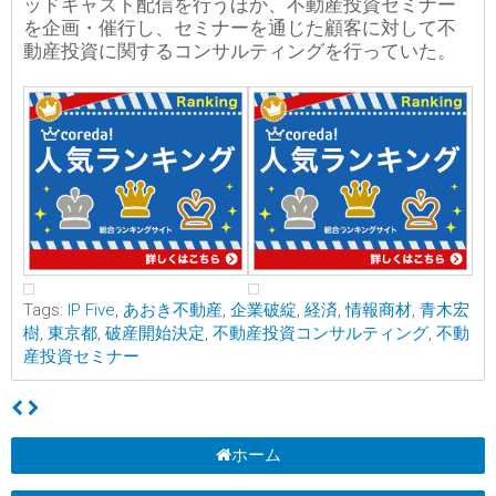
ッドキャスト配信を行うほか、不動産投資セミナー
を企画・催行し、セミナーを通じた顧客に対して不
動産投資に関するコンサルティングを行っていた。
Tags:
IP Five
,
あおき不動産
,
企業破綻
,
経済
,
情報商材
,
青木宏
樹
,
東京都
,
破産開始決定
,
不動産投資コンサルティング
,
不動
産投資セミナー
ホーム