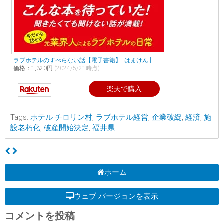
ラブホテルのすべらない話【電子書籍】[ はまけん ]
価格：1,320円
(2024/5/21時点)
楽天で購入
Tags:
ホテル チロリン村
,
ラブホテル経営
,
企業破綻
,
経済
,
施
設老朽化
,
破産開始決定
,
福井県
ホーム
ウェブ バージョンを表示
コメントを投稿