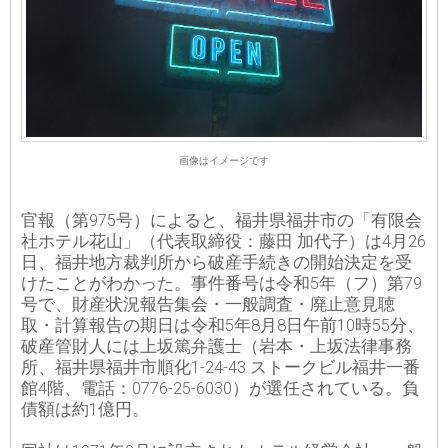
画像はイメージです
官報（第975号）によると、福井県福井市の「有限会
社ホテル花山」（代表取締役：藤田 加代子）は4月26
日、福井地方裁判所から破産手続きの開始決定を受
けたことがわかった。事件番号は令和5年（フ）第79
号で、財産状況報告集会・一般調査・廃止意見聴
取・計算報告の期日は令和5年8月8日午前10時55分、
破産管財人には上坂篤弁護士（岩本・上坂法律事務
所、福井県福井市順化1-24-43 ストークビル福井一番
館4階、電話：0776-25-6030）が選任されている。負
債額は約1億円。