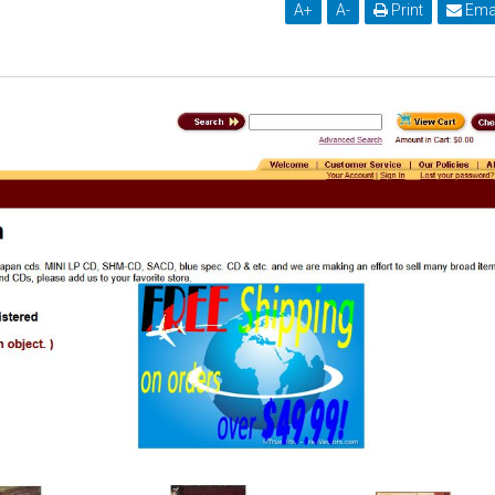
A
+
A
-
Print
Ema