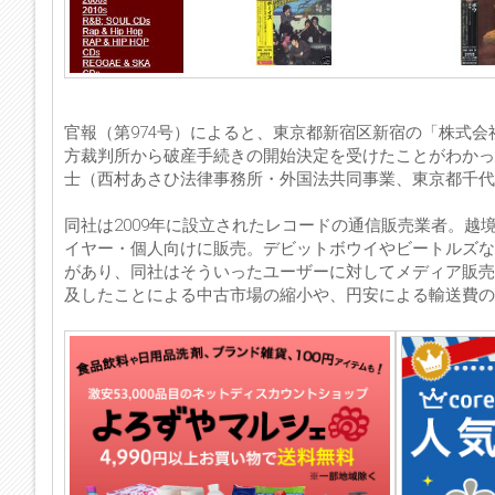
官報（第974号）によると、東京都新宿区新宿の「株式会社Hep J
方裁判所から破産手続きの開始決定を受けたことがわかった
士（西村あさひ法律事務所・外国法共同事業、東京都千代田区大
同社は2009年に設立されたレコードの通信販売業者。越境
イヤー・個人向けに販売。デビットボウイやビートルズな
があり、同社はそういったユーザーに対してメディア販売
及したことによる中古市場の縮小や、円安による輸送費