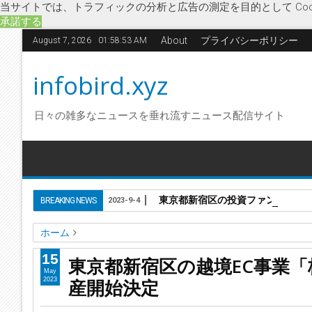
当サイトでは、トラフィックの分析と広告の測定を目的として Coo
承諾する
About
プライバシーポリシー
August 7, 2026
01:58:53 AM
infobird.xyz
日々の雑多なニュースを垂れ流すニュース配信サイト
東京都新宿区の投資ファンド組成
BREAKING NEWS
2023-9-4
ホーム
eBay
Hep Japan International
IT関連・ソフトウェア
越境
15
東京都新宿区の越境EC事業「株式会社
東京都新宿区の越境EC事業「株式会社Hep Japan Internatio
May
産開始決定
2023