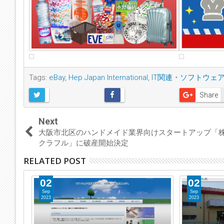
Tags:
eBay
,
Hep Japan International
,
IT関連・ソフトウェ
Share
Next
大阪市北区のハンドメイド業界向けスタートアップ「
クラフル」に破産開始決定
RELATED POST
02
28
Sep
Aug
2023
2023