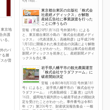
4月18日...
東京都台東区の出版社「株式会
社産經メディックス」が解散
産経広告社に事業譲渡を行った
ことに伴うもの
日、東京地
官報（平成29円1月16日 号外第8号）による
合弁護
と、東京都台東区小島の「株式会社産經メディ
ックス」（代表清算人：高橋和彦）は平成29年
ている。
1月5日に開催された株主総会の決議により解散
していたことがわかった。 同社は株式会社産經
海外のバ
新聞メディックスを前身とし、産經新聞メディ
する層
ックスを含む事...
ビスが普
岩手県八幡平市の観光農園運営
「株式会社サラダファーム」に
破産開始決定
官報（令和5年8月30日 号外第181
号）によると、岩手県八幡平市の「株式会社サ
ラダファーム」（代表取締役：工藤 恵）は8月
16日、盛岡地方裁判所から破産手続きの開始決
定を受けたことがわかった。事件番号は令和5
年（フ）第206号で、財産状況報告集会・一般