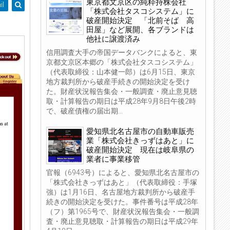
東京都文京区の純粋持株会社
il
「株式会社タスコシステム」に
破産開始決定 「北前そば 高
田屋」など展開、各ブランドは
他社に譲渡済み
信用調査大手の帝国データバンクによると、東
京都文京区本郷の「株式会社タスコシステム」
（代表取締役：山本健一郎）は6月15日、東京
地方裁判所から破産手続きの開始決定を受け
た。財産状況報告集会・一般調査・廃止意見聴
取・計算報告の期日は平成28年9月8日午後2時
で、破産債権の届出期...
愛知県北名古屋市の自動車販売
業「株式会社きっずはあと」に
破産開始決定 現在は岐阜県の
業者に事業移管
官報（6943号）によると、愛知県北名古屋市の
「株式会社きっずはあと」（代表取締役：手塚
強）は1月16日、名古屋地方裁判所から破産手
続きの開始決定を受けた。事件番号は平成28年
（フ）第1965号で、財産状況報告集会・一般調
査・廃止意見聴取・計算報告の期日は平成29年