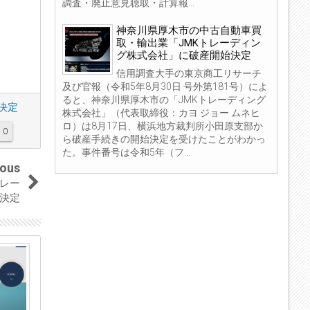
調査・廃止意見聴取・計算報...
神奈川県厚木市の中古自動車買
取・輸出業「JMKトレーディン
グ株式会社」に破産開始決定
信用調査大手の東京商工リサーチ
及び官報（令和5年8月30日 号外第181号）によ
ると、神奈川県厚木市の「JMKトレーディング
決定
株式会社」（代表取締役：カヨ ジョー ムネヒ
ロ）は8月17日、横浜地方裁判所小田原支部か
0
ら破産手続きの開始決定を受けたことがわかっ
た。事件番号は令和5年（フ...
ious
レー
決定
25
16
Mar
Feb
2018
2017