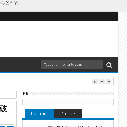
からどうぞ。
PR
定
に破
Populars
Archive