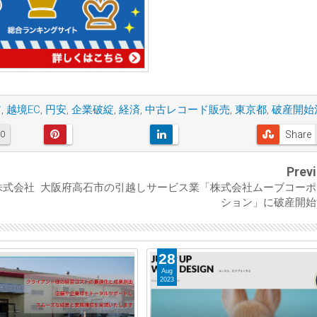
ア
,
越境EC
,
円安
,
企業破綻
,
経済
,
中古レコード販売
,
東京都
,
破産開始
Share
0
Prev
株式会社
大阪府高石市の引越しサービス業「株式会社ムーブコーポ
ション」に破産開始
27
Aug
2023