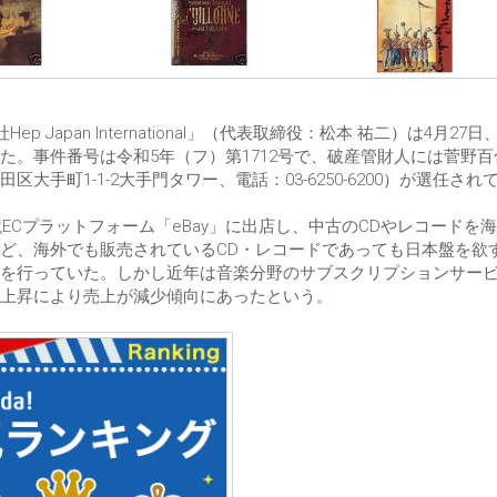
apan International」（代表取締役：松本 祐二）は4月27
。事件番号は令和5年（フ）第1712号で、破産管財人には菅野百
手町1-1-2大手門タワー、電話：03-6250-6200）が選任され
ECプラットフォーム「eBay」に出店し、中古のCDやレコードを
ど、海外でも販売されているCD・レコードであっても日本盤を欲
を行っていた。しかし近年は音楽分野のサブスクリプションサー
の上昇により売上が減少傾向にあったという。