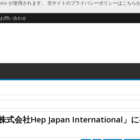
kie が使用されます。
当サイトのプライバシーポリシーはこちら
お問い合わせ
・運用「株式会社ワイアールキャピタル」に特別清算開始決定
EC
円安
企業破綻
経済
中古レコード販売
東京都
破産開始決
Hep Japan International」
nal」に破産開始決定