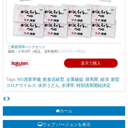
ご家庭用得パックセット
価格：3,980円（税込、送料無料)
(2024/6/24時点)
楽天で購入
Tags:
MS清算準備
,
飲食店経営
,
企業破綻
,
群馬県
,
経済
,
新型
コロナウイルス
,
水沢うどん
,
水澤亭
,
特別清算開始決定
ホーム
ウェブ バージョンを表示