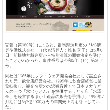
官報（第980号）によると、群馬県渋川市の「MS清
算準備株式会社」（代表清算人：椎名 芳子）は5月8
日、前橋地方裁判所から特別清算の開始決定を受け
たことがわかった。事件番号は令和5年（ヒ）第3001
号。
同社は1985年にソフトウェア開発会社として設立さ
れた元・飲食店経営会社。1995年に飲食店経営に業
務転換し、観光名所の水沢観音近くで日本３大うど
んの一つ「水沢うどん」を提供するうどん店「水澤
亭」を経営するほか土産品の販売を手掛け、1996年7
月期には約2億5000万円の年間売上高を計上してい
た。