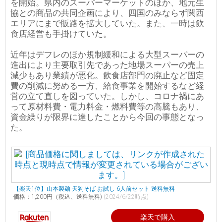
を開始。県内のスーパーマーケットのほか、地元生
協との商品の共同企画により、四国のみならず関西
エリアにまで販路を拡大していた。また、一時は飲
食店経営も手掛けていた。
近年はデフレのほか規制緩和による大型スーパーの
進出により主要取引先であった地場スーパーの売上
減少もあり業績が悪化。飲食店部門の廃止など固定
費の削減に努める一方、給食事業を開始するなど経
営の立て直しを図っていた。しかし、コロナ禍にあ
って原材料費・電力料金・燃料費等の高騰もあり、
資金繰りが限界に達したことから今回の事態となっ
た。
【楽天1位】山本製麺 天狗そば お試し 6人前セット 送料無料
価格：1,200円（税込、送料無料)
(2024/6/22時点)
楽天で購入