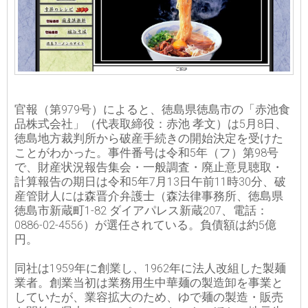
官報（第979号）によると、徳島県徳島市の「赤池食
品株式会社」（代表取締役：赤池 孝文）は5月8日、
徳島地方裁判所から破産手続きの開始決定を受けた
ことがわかった。事件番号は令和5年（フ）第98号
で、財産状況報告集会・一般調査・廃止意見聴取・
計算報告の期日は令和5年7月13日午前11時30分、破
産管財人には森晋介弁護士（森法律事務所、徳島県
徳島市新蔵町1-82 ダイアパレス新蔵207、電話：
0886-02-4556）が選任されている。負債額は約5億
円。
同社は1959年に創業し、1962年に法人改組した製麺
業者。創業当初は業務用生中華麺の製造卸を事業と
していたが、業容拡大のため、ゆで麺の製造・販売