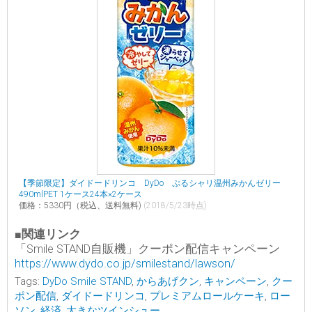
【季節限定】ダイドードリンコ DyDo ぷるシャリ温州みかんゼリー
490mlPET 1ケース24本×2ケース
価格：5330円（税込、送料無料)
(2018/5/23時点)
■関連リンク
「Smile STAND自販機」クーポン配信キャンペーン
https://www.dydo.co.jp/smilestand/lawson/
Tags:
DyDo Smile STAND
,
からあげクン
,
キャンペーン
,
クー
ポン配信
,
ダイドードリンコ
,
プレミアムロールケーキ
,
ロー
ソン
,
経済
,
大きなツインシュー