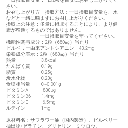
一日摂取目安量：1日2粒を目安にお召し上がりくだ
さい。
お召し上がり方 摂取方法：一日摂取目安量を、水
などと一緒に噛まずにお召し上がりください。
摂取上の注意：多量に摂取することにより、より健
康が増進するものではありません。
一日摂取目安量を守ってください。
機能性関与成分：2粒（680㎎）当たり
ビルベリー由来アントシアニン 43.2mg
栄養成分表示：2粒（680㎎）当たり
熱量 3.8kcal
たんぱく質 0.19g
脂質 0.25g
炭水化物 0.20g
食塩相当量 0~0.001g
ビタミンA 800μg
ビタミンB6 1.4mg
ビタミンE 6.5mg
ルテイン 1mg
原材料名：サフラワー油（国内製造）、ビルベリー
抽出物/ゼラチン、グリセリン、ミツロウ、