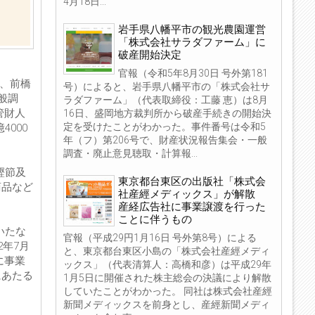
4月18日...
岩手県八幡平市の観光農園運営
「株式会社サラダファーム」に
破産開始決定
官報（令和5年8月30日 号外第181
日、前橋
号）によると、岩手県八幡平市の「株式会社サ
般調
ラダファーム」（代表取締役：工藤 恵）は8月
管財人
16日、盛岡地方裁判所から破産手続きの開始決
定を受けたことがわかった。事件番号は令和5
4000
年（フ）第206号で、財産状況報告集会・一般
調査・廃止意見聴取・計算報...
鰹節及
東京都台東区の出版社「株式会
商品など
社産經メディックス」が解散
産経広告社に事業譲渡を行った
ことに伴うもの
いたな
官報（平成29円1月16日 号外第8号）による
年7月
と、東京都台東区小島の「株式会社産經メディ
に事業
ックス」（代表清算人：高橋和彦）は平成29年
にあたる
1月5日に開催された株主総会の決議により解散
していたことがわかった。 同社は株式会社産經
新聞メディックスを前身とし、産經新聞メディ