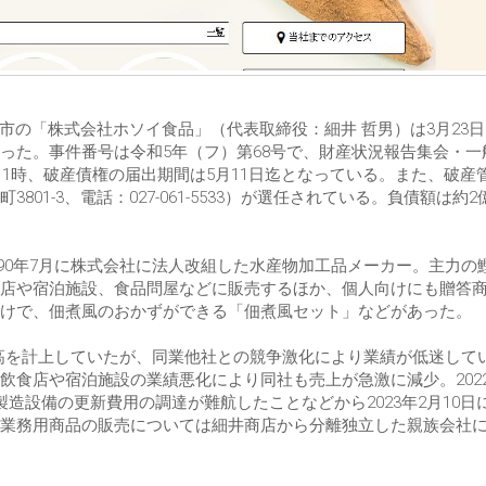
橋市の「株式会社ホソイ食品」（代表取締役：細井 哲男）は3月23
った。事件番号は令和5年（フ）第68号で、財産状況報告集会・一
11時、破産債権の届出期間は5月11日迄となっている。また、破産
-3、電話：027-061-5533）が選任されている。負債額は約2億
990年7月に株式会社に法人改組した水産物加工品メーカー。主力の
店や宿泊施設、食品問屋などに販売するほか、個人向けにも贈答
けで、佃煮風のおかずができる「佃煮風セット」などがあった。
売上高を計上していたが、同業他社との競争激化により業績が低迷して
食店や宿泊施設の業績悪化により同社も売上が急激に減少。2022
造設備の更新費用の調達が難航したことなどから2023年2月10日
業務用商品の販売については細井商店から分離独立した親族会社