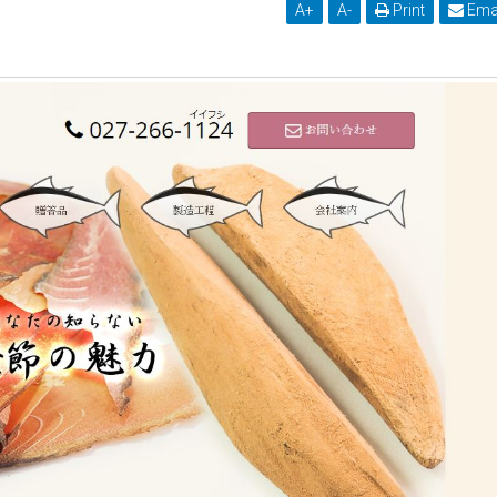
A
+
A
-
Print
Ema