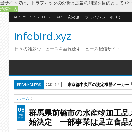
当サイトでは、トラフィックの分析と広告の測定を目的として Coo
承諾する
About
プライバシーポリシー
August 9, 2026
11:27:56 AM
infobird.xyz
日々の雑多なニュースを垂れ流すニュース配信サイト
東京都中央区の測定機器メーカー「株
BREAKING NEWS
2023-9-4
ホーム
ホソイ食品
鰹節
企業破綻
群馬県
経済
新型コロナウ
06
群馬県前橋市の水産物加工品
群馬県前橋市の水産物加工品メーカー「株式会社ホソイ食品
Apr
始決定 一部事業は足立食品
2023