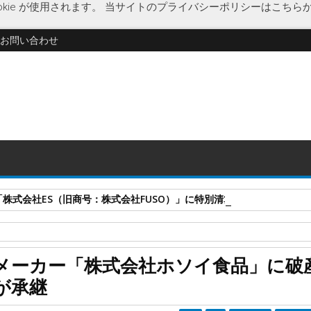
kie が使用されます。
当サイトのプライバシーポリシーはこちら
お問い合わせ
式会社ES（旧商号：株式会社FUSO）」に特別清算開始決定 事業はA-G
イルス
水産物加工品メーカー
足立食品
佃煮風セット
破産開始決
メーカー「株式会社ホソイ食品」に破
」に破産開始決定 一部事業は足立食品が承継
が承継