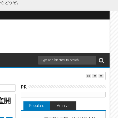
からどうぞ。
as Japanが承継
PR
定
産開
Populars
Archive