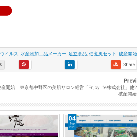
ウイルス
,
水産物加工品メーカー
,
足立食品
,
佃煮風セット
,
破産開始
Share
0
Prev
破産開始
東京都中野区の美肌サロン経営「Enjoy life株式会社」他
破産開始
04
Sep
2023