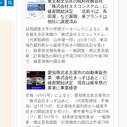
東京都文京区の純粋持株会社
il
「株式会社タスコシステム」に
破産開始決定 「北前そば 高
田屋」など展開、各ブランドは
他社に譲渡済み
信用調査大手の帝国データバンクによると、東
京都文京区本郷の「株式会社タスコシステム」
（代表取締役：山本健一郎）は6月15日、東京
地方裁判所から破産手続きの開始決定を受け
た。財産状況報告集会・一般調査・廃止意見聴
取・計算報告の期日は平成28年9月8日午後2時
で、破産債権の届出期...
愛知県北名古屋市の自動車販売
業「株式会社きっずはあと」に
破産開始決定 現在は岐阜県の
業者に事業移管
官報（6943号）によると、愛知県北名古屋市の
「株式会社きっずはあと」（代表取締役：手塚
強）は1月16日、名古屋地方裁判所から破産手
続きの開始決定を受けた。事件番号は平成28年
（フ）第1965号で、財産状況報告集会・一般調
査・廃止意見聴取・計算報告の期日は平成29年