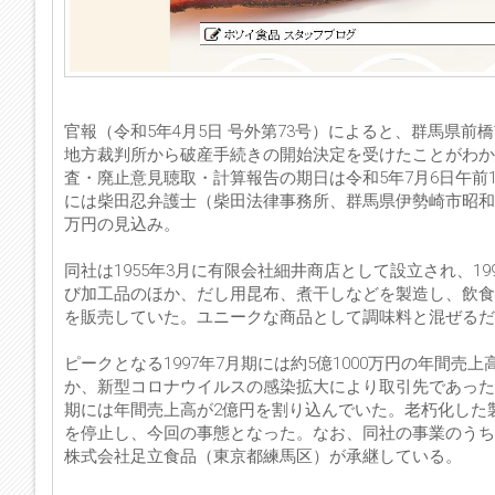
官報（令和5年4月5日 号外第73号）によると、群馬県前
地方裁判所から破産手続きの開始決定を受けたことがわか
査・廃止意見聴取・計算報告の期日は令和5年7月6日午前
には柴田忍弁護士（柴田法律事務所、群馬県伊勢崎市昭和町3801
万円の見込み。
同社は1955年3月に有限会社細井商店として設立され、1
び加工品のほか、だし用昆布、煮干しなどを製造し、飲食
を販売していた。ユニークな商品として調味料と混ぜるだ
ピークとなる1997年7月期には約5億1000万円の年間
か、新型コロナウイルスの感染拡大により取引先であった飲
期には年間売上高が2億円を割り込んでいた。老朽化した製
を停止し、今回の事態となった。なお、同社の事業のうち
株式会社足立食品（東京都練馬区）が承継している。