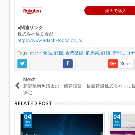
楽天で購入
■関連リンク
株式会社足立食品
https://www.adachi-foods.co.jp/
Tags:
ホソイ食品
,
鰹節
,
企業破綻
,
群馬県
,
経済
,
新型コロナ
Share
Next
新潟県南魚沼市の一般建設業「長勝建設株式会社」に
決定
RELATED POST
04
04
Sep
Sep
2023
2023