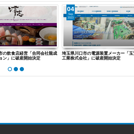
04
Sep
2023
市の飲食店経営「合同会社龍成
埼玉県川口市の電源装置メーカー「玉
ョン」に破産開始決定
工業株式会社」に破産開始決定