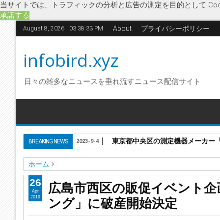
当サイトでは、トラフィックの分析と広告の測定を目的として Coo
承諾する
About
プライバシーポリシー
August 8, 2026
03:38:34 PM
infobird.xyz
日々の雑多なニュースを垂れ流すニュース配信サイト
東京都中央区の測定機器メーカー「株
BREAKING NEWS
2023-9-4
ホーム
イベント企画・運営
キャラクターショー
ツーセブンアド
26
広島市西区の販促イベント企
広島市西区の販促イベント企画・運営「株式会社ツーセブン
Apr
ング」に破産開始決定
2019