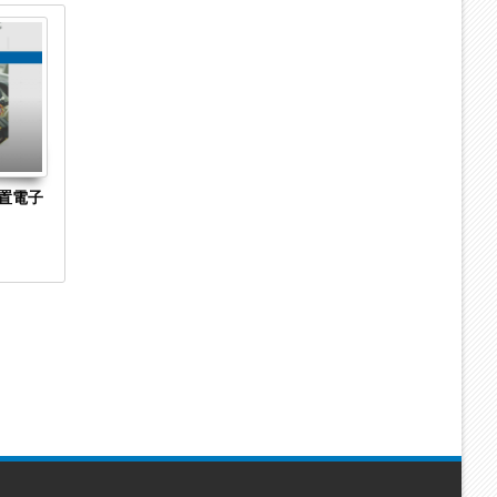
04
04
Sep
Sep
2023
2023
置電子
長崎県長崎市の菓子製造・販売「株式会社澤
京都市下京区
乃屋」に破産開始決定 手焼きカステラの製
Hirarintei 
造・販売に特化
始決定