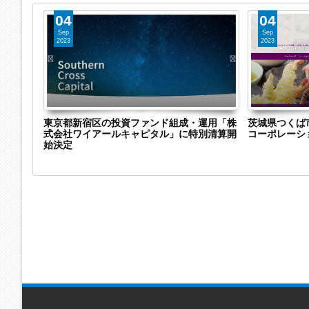
04
04
Sep
Sep
2023
2023
株式会社
東京都新宿区の投資ファンド組成・運用「株
茨城県つくば
特別清算
式会社ワイアールキャピタル」に特別清算開
コーポレーシ
継
始決定