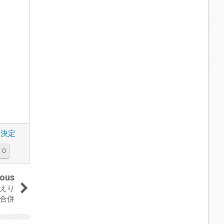
始決定
0
ious
どえり
合併