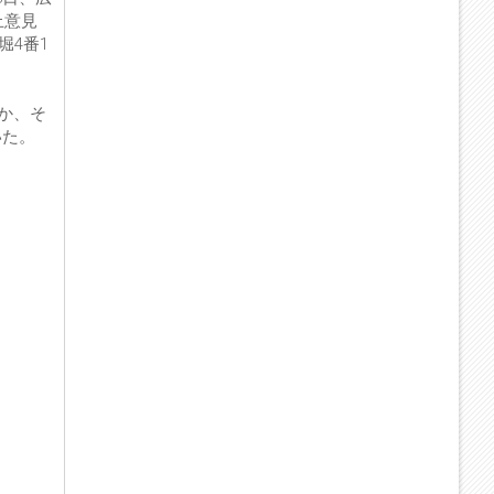
止意見
堀4番1
か、そ
いた。