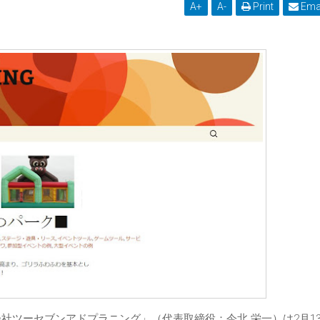
A
+
A
-
Print
Ema
会社ツーセブンアドプラニング」（代表取締役：今北 栄一）は2月1