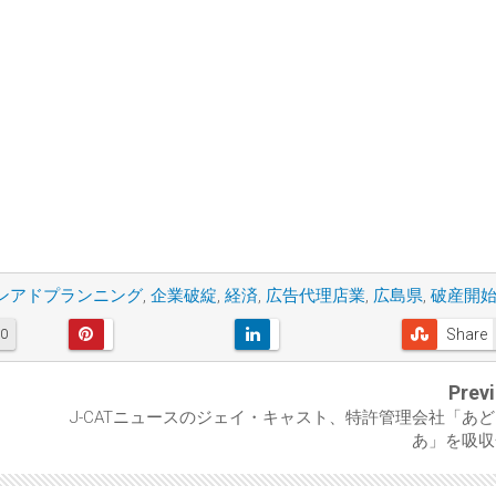
ンアドプランニング
,
企業破綻
,
経済
,
広告代理店業
,
広島県
,
破産開
Share
0
Prev
J-CATニュースのジェイ・キャスト、特許管理会社「あ
あ」を吸収