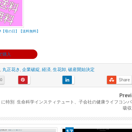
♪【母の日】【送料無料】
で購入
業
,
丸正花き
,
企業破綻
,
経済
,
生花卸
,
破産開始決定
Share
0
Prev
」に特別
生命科学インスティテュート、子会社の健康ライフコンパ
吸収
17