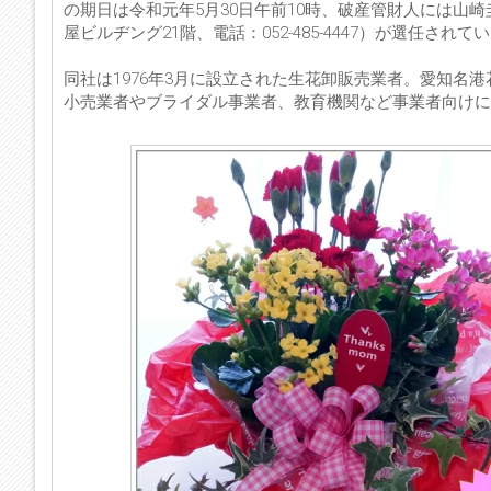
の期日は令和元年5月30日午前10時、破産管財人には山崎圭
屋ビルヂング21階、電話：052-485-4447）が選任されて
同社は1976年3月に設立された生花卸販売業者。愛知名
小売業者やブライダル事業者、教育機関など事業者向けに