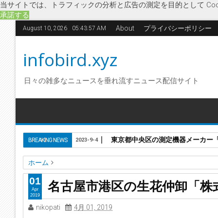
当サイトでは、トラフィックの分析と広告の測定を目的として Coo
承諾する
About
プライバシーポリシー
August 10, 2026
05:43:58 AM
infobird.xyz
日々の雑多なニュースを垂れ流すニュース配信サイト
東京都中央区の測定機器メーカー「株
BREAKING NEWS
2023-9-4
ホーム
愛知県
愛知名港花き地方卸売市場
花屋
花卉卸売業
丸
01
名古屋市港区の生花仲卸「株
名古屋市港区の生花仲卸「株式会社丸正花き」に破産開始決
Apr
2019
nikopati
4月 01, 2019