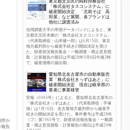
東京都文京区の純粋持株会社
「株式会社タスコシステム」に
破産開始決定 「北前そば 高
田屋」など展開、各ブランドは
他社に譲渡済み
信用調査大手の帝国データバンクによると、東
京都文京区本郷の「株式会社タスコシステム」
（代表取締役：山本健一郎）は6月15日、東京
地方裁判所から破産手続きの開始決定を受け
た。財産状況報告集会・一般調査・廃止意見聴
取・計算報告の期日は平成28年9月8日午後2時
で、破産債権の届出期...
愛知県北名古屋市の自動車販売
業「株式会社きっずはあと」に
破産開始決定 現在は岐阜県の
業者に事業移管
官報（6943号）によると、愛知県北名古屋市の
「株式会社きっずはあと」（代表取締役：手塚
強）は1月16日、名古屋地方裁判所から破産手
続きの開始決定を受けた。事件番号は平成28年
（フ）第1965号で、財産状況報告集会・一般調
判所か
査・廃止意見聴取・計算報告の期日は平成29年
算報告