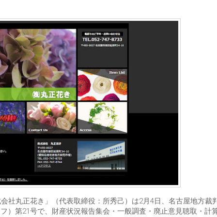
式会社丸正花き」（代表取締役：所秀己）は2月4日、名古屋地方裁
（フ）第21号で、財産状況報告集会・一般調査・廃止意見聴取・計