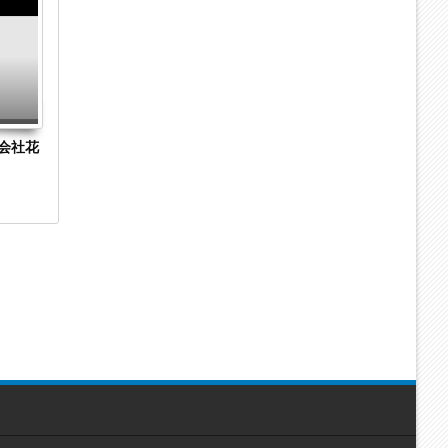
Aug
Aug
2023
2023
会社花
愛知県高浜市の一般貨物自動車運送業「株式
名古屋市熱田
会社グッドロード」に破産開始決定
社栄食」に破
裁で採算悪化