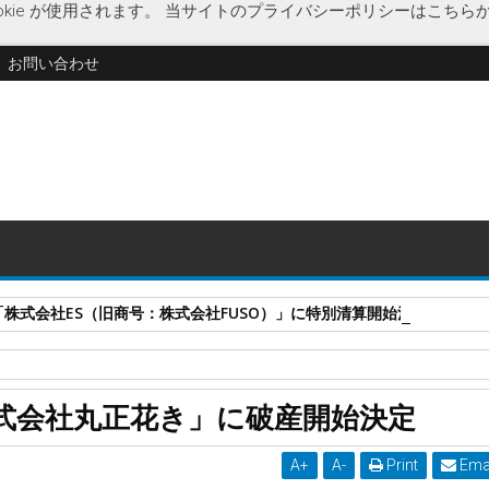
kie が使用されます。
当サイトのプライバシーポリシーはこちら
お問い合わせ
式会社ES（旧商号：株式会社FUSO）」に特別清算開始決定 事業はA-G
正花き
企業破綻
経済
生花卸
破産開始決定
式会社丸正花き」に破産開始決定
定
A
+
A
-
Print
Ema