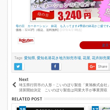
母の日 カーネーション 鉢花 も入ってます♪季節の鉢花かご盛です
価格：3240円（税込、送料無料)
(2019/4/21時点)
楽天
Tags:
愛知県
,
愛知名港花き地方卸売市場
,
花屋
,
花卉卸売
Share
Next
埼玉県行田市の人形・こいのぼり製造「東旭株式会社
清算開始決定 こいのぼり製造は同業大手が事業買収
RELATED POST
19
17