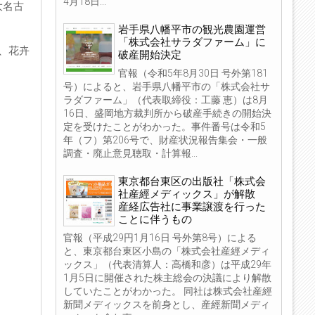
4月18日...
大名古
岩手県八幡平市の観光農園運営
「株式会社サラダファーム」に
、花卉
破産開始決定
官報（令和5年8月30日 号外第181
号）によると、岩手県八幡平市の「株式会社サ
ラダファーム」（代表取締役：工藤 恵）は8月
16日、盛岡地方裁判所から破産手続きの開始決
定を受けたことがわかった。事件番号は令和5
年（フ）第206号で、財産状況報告集会・一般
調査・廃止意見聴取・計算報...
東京都台東区の出版社「株式会
社産經メディックス」が解散
産経広告社に事業譲渡を行った
ことに伴うもの
官報（平成29円1月16日 号外第8号）による
と、東京都台東区小島の「株式会社産經メディ
ックス」（代表清算人：高橋和彦）は平成29年
1月5日に開催された株主総会の決議により解散
していたことがわかった。 同社は株式会社産經
新聞メディックスを前身とし、産經新聞メディ