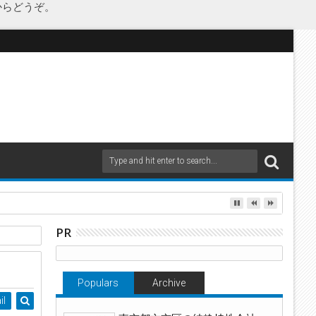
からどうぞ。
as Japanが承継
PR
Populars
Archive
il