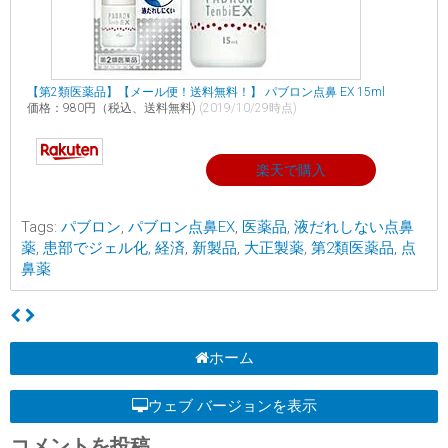
【第2類医薬品】【メール便！送料無料！】 パブロン点鼻 EX 15ml
価格：980円（税込、送料無料)
(2019/10/29時点)
楽天で購入
Tags:
パブロン
,
パブロン点鼻EX
,
医薬品
,
液だれしない点鼻
薬
,
患部でジェル化
,
経済
,
新製品
,
大正製薬
,
第2類医薬品
,
点
鼻薬
ホーム
ウェブ バージョンを表示
コメントを投稿