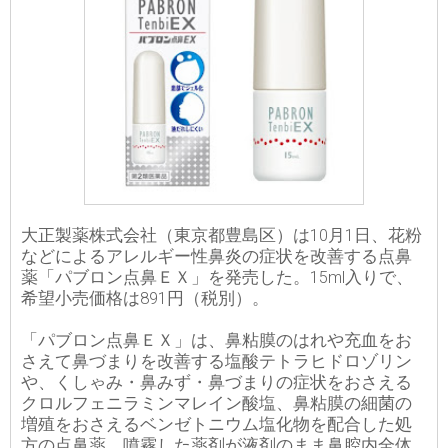
大正製薬株式会社（東京都豊島区）は10月1日、花粉
などによるアレルギー性鼻炎の症状を改善する点鼻
薬「パブロン点鼻ＥＸ」を発売した。15ml入りで、
希望小売価格は891円（税別）。
「パブロン点鼻ＥＸ」は、鼻粘膜のはれや充血をお
さえて鼻づまりを改善する塩酸テトラヒドロゾリン
や、くしゃみ・鼻みず・鼻づまりの症状をおさえる
クロルフェニラミンマレイン酸塩、鼻粘膜の細菌の
増殖をおさえるベンゼトニウム塩化物を配合した処
方の点鼻薬。噴霧した薬剤が液剤のまま鼻腔内全体