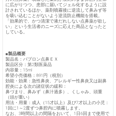
に広がりつつ、患部に届いてジェル化するように設
計されているほか、薬剤噴霧後に逆流して鼻みず等
を吸い込むことがないよう逆流防止機能を搭載。
「効果的で、かつ清潔で液だれしない点鼻薬が欲し
い」という生活者のニーズに応えた商品となったと
している。
■製品概要
製品名：パブロン点鼻ＥＸ
製品区分：第2類医薬品
内容量：15ml
希望小売価格：891円（税別）
効能・効果：急性鼻炎、アレルギー性鼻炎又は副鼻
腔炎による次の諸症状の緩和：
鼻づまり、鼻みず（鼻汁過多）、くしゃみ、頭重
（頭が重い）
用法・用量：成人（15才以上）及び7才以上の小児：
1回に1～2度ずつ鼻腔内に噴霧します。
なお、3時間以上の間隔をおいて、1日6回まで使用で