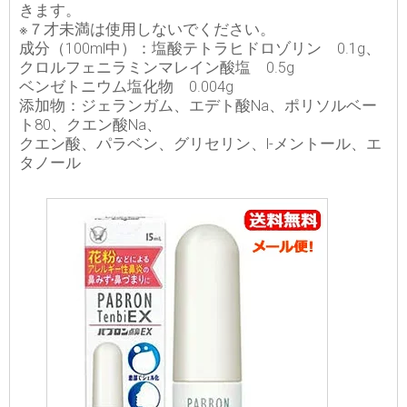
きます。
※７才未満は使用しないでください。
成分（100ml中）：塩酸テトラヒドロゾリン 0.1g、
クロルフェニラミンマレイン酸塩 0.5g
ベンゼトニウム塩化物 0.004g
添加物：ジェランガム、エデト酸Na、ポリソルベー
ト80、クエン酸Na、
クエン酸、パラベン、グリセリン、l-メントール、エ
タノール