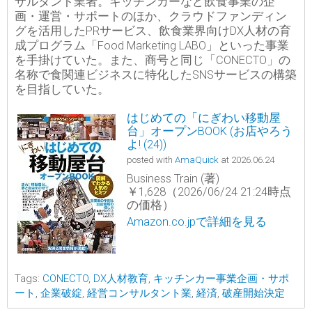
サルタント業者。キッチンカーなど飲食事業の企
画・運営・サポートのほか、クラウドファンディン
グを活用したPRサービス、飲食業界向けDX人材の育
成プログラム「Food Marketing LABO」といった事業
を手掛けていた。また、商号と同じ「CONECTO」の
名称で食関連ビジネスに特化したSNSサービスの構築
を目指していた。
はじめての「にぎわい移動屋
台」オープンBOOK (お店やろう
よ! (24))
posted with
AmaQuick
at 2026.06.24
Business Train (著)
￥1,628（2026/06/24 21:24時点
の価格）
Amazon.co.jpで詳細を見る
Tags:
CONECTO
,
DX人材教育
,
キッチンカー事業企画・サポ
ート
,
企業破綻
,
経営コンサルタント業
,
経済
,
破産開始決定