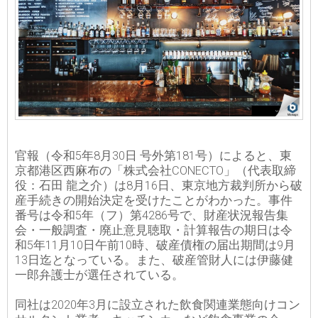
官報（令和5年8月30日 号外第181号）によると、東
京都港区西麻布の「株式会社CONECTO」（代表取締
役：石田 龍之介）は8月16日、東京地方裁判所から破
産手続きの開始決定を受けたことがわかった。事件
番号は令和5年（フ）第4286号で、財産状況報告集
会・一般調査・廃止意見聴取・計算報告の期日は令
和5年11月10日午前10時、破産債権の届出期間は9月
13日迄となっている。また、破産管財人には伊藤健
一郎弁護士が選任されている。
同社は2020年3月に設立された飲食関連業態向けコン