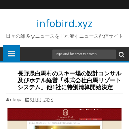
infobird.xyz
日々の雑多なニュースを垂れ流すニュース配信サイト
長野県白馬村のスキー場の設計コンサル
及びホテル経営「株式会社白馬リゾート
システム」他1社に特別清算開始決定
nikopati
9月 01, 2023