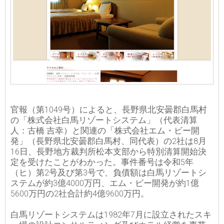
官報（第1049号）によると、長野県北安曇郡白馬村
の「株式会社白馬リゾートシステム」（代表清算
人：古橋 吉幸）と関連の「株式会社エム・ビー開
発」（長野県北安曇郡白馬村、同代表）の2社は8月
16日、長野地方裁判所松本支部から特別清算開始決
定を受けたことがわかった。事件番号は令和5年
（ヒ）第2号及び第3号で、負債額は白馬リゾートシ
ステムが約3億4000万円、エム・ビー開発が約1億
5600万円の2社合計約4億9600万円。
白馬リゾートシステムは1982年7月に設立されたスキ