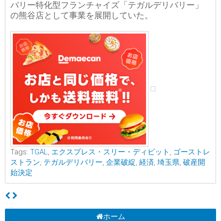
バリー特化型フランチャイズ「テガルデリバリー」
の熊谷店として事業を展開していた。
Tags:
TGAL
,
エクスプレス・スリー・ディビット
,
ゴーストレ
ストラン
,
テガルデリバリー
,
企業破綻
,
経済
,
埼玉県
,
破産開
始決定
ホーム