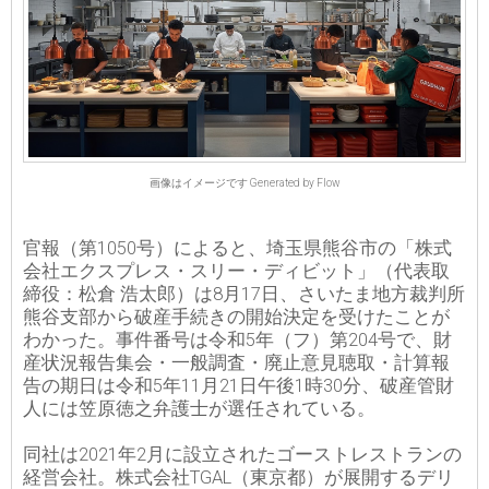
画像はイメージです Generated by Flow
官報（第1050号）によると、埼玉県熊谷市の「株式
会社エクスプレス・スリー・ディビット」（代表取
締役：松倉 浩太郎）は8月17日、さいたま地方裁判所
熊谷支部から破産手続きの開始決定を受けたことが
わかった。事件番号は令和5年（フ）第204号で、財
産状況報告集会・一般調査・廃止意見聴取・計算報
告の期日は令和5年11月21日午後1時30分、破産管財
人には笠原徳之弁護士が選任されている。
同社は2021年2月に設立されたゴーストレストランの
経営会社。株式会社TGAL（東京都）が展開するデリ