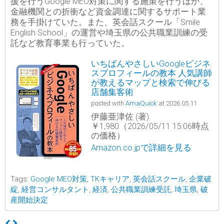
援を行うGoogle MEO対策に関する施策を行うほか、
金融機関との折衝など資金調達に関するサポート業
務を手掛けていた。また、英会話スクール「Smile
English School」の運営や埼玉県の公共職業訓練の受
託など教育事業も行っていた。
いちばんやさしいGoogleビジネ
スプロフィールの教本 人気講師
が教えるマップと検索で伸びる
店舗集客術
posted with
AmaQuick
at 2026.05.11
伊藤亜津佐 (著)
￥1,980（2026/05/11 15:06時点
の価格）
Amazon.co.jpで詳細を見る
Tags:
Google MEO対策
,
TKキャリア
,
英会話スクール
,
企業破
綻
,
経営コンサルタント
,
経済
,
公共職業訓練受託
,
埼玉県
,
破
産開始決定