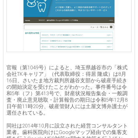
官報（第1049号）によると、埼玉県越谷市の「株式
会社TKキャリア」（代表取締役：得居 隆成）は8月
16日、さいたま地方裁判所越谷支部から破産手続き
の開始決定を受けたことがわかった。事件番号は令
和5年（フ）第413号で、財産状況報告集会・一般調
査・廃止意見聴取・計算報告の期日は令和5年12月8
日午前11時20分、破産管財人には土屋文博弁護士が
選任されている。
同社は2014年10月に設立された経営コンサルタント
業者。歯科医院向けにGoogleマップ経由での集客支