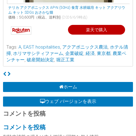
ナリカ アクアポニックス AP-N (50Hz) 食育 水耕栽培 キット アクアリウ
ム キット SDGs おさかな畑
価格：50,600円（税込、送料別)
(2026/6/9時点)
楽天で購入
Tags:
A
,
EAST hospitalities
,
アクアポニックス農法
,
ホテル清
掃
,
ホリマサシティファーム
,
企業破綻
,
経済
,
東京都
,
農業ベ
ンチャー
,
破産開始決定
,
堀正工業
ホーム
ウェブ バージョンを表示
コメントを投稿
コメントを投稿