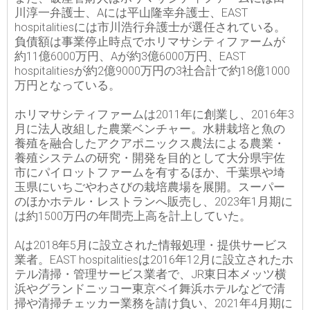
川淳一弁護士、Aには平山隆幸弁護士、EAST
hospitalitiesには市川浩行弁護士が選任されている。
負債額は事業停止時点でホリマサシティファームが
約11億6000万円、Aが約3億6000万円、EAST
hospitalitiesが約2億9000万円の3社合計で約18億1000
万円となっている。
ホリマサシティファームは2011年に創業し、2016年3
月に法人改組した農業ベンチャー。水耕栽培と魚の
養殖を融合したアクアポニックス農法による農業・
養殖システムの研究・開発を目的として大分県宇佐
市にパイロットファームを有するほか、千葉県や埼
玉県にいちごやわさびの栽培農場を展開。スーパー
のほかホテル・レストランへ販売し、2023年1月期に
は約1500万円の年間売上高を計上していた。
Aは2018年5月に設立された情報処理・提供サービス
業者。EAST hospitalitiesは2016年12月に設立されたホ
テル清掃・管理サービス業者で、JR東日本メッツ横
浜やグランドニッコー東京ベイ舞浜ホテルなどで清
掃や清掃チェッカー業務を請け負い、2021年4月期に