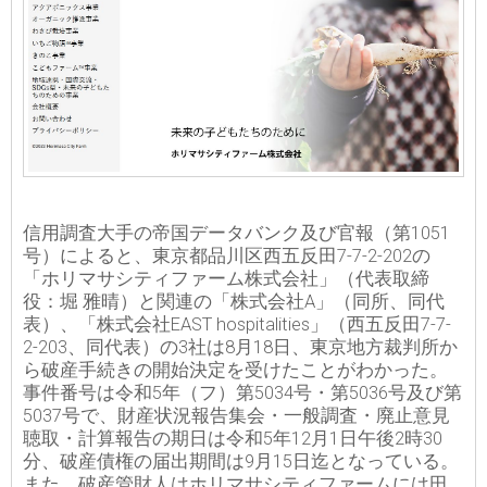
信用調査大手の帝国データバンク及び官報（第1051
号）によると、東京都品川区西五反田7-7-2-202の
「ホリマサシティファーム株式会社」（代表取締
役：堀 雅晴）と関連の「株式会社A」（同所、同代
表）、「株式会社EAST hospitalities」（西五反田7-7-
2-203、同代表）の3社は8月18日、東京地方裁判所か
ら破産手続きの開始決定を受けたことがわかった。
事件番号は令和5年（フ）第5034号・第5036号及び第
5037号で、財産状況報告集会・一般調査・廃止意見
聴取・計算報告の期日は令和5年12月1日午後2時30
分、破産債権の届出期間は9月15日迄となっている。
また、破産管財人はホリマサシティファームには田