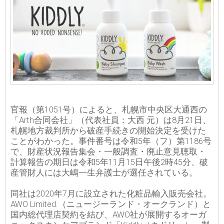
官報（第1051号）によると、札幌市中央区大通西の
「Arth合同会社」（代表社員：大西 元）は8月21日、
札幌地方裁判所から破産手続きの開始決定を受けた
ことがわかった。事件番号は令和5年（フ）第1186号
で、財産状況報告集会・一般調査・廃止意見聴取・
計算報告の期日は令和5年11月15日午後2時45分、破
産管財人には大嶋一生弁護士が選任されている。
同社は2020年7月に設立された化粧品輸入販売会社。
AWO Limited.（ニュージーランド・オークランド）と
国内総代理店契約を結び、AWO社が展開するオーガ