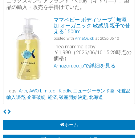
ニックスキンケアブランド「Kiddly（キドリ―）」製
品の輸入・販売を手掛けていた。
ママベビー ボディソープ [ 無添
加 オーガニック 敏感肌 親子で使
える ] 500mL
posted with
AmaQuick
at 2026.06.10
linea mamma baby
￥1,980（2026/06/10 15:28時点の
価格）
Amazon.co.jpで詳細を見る
Tags:
Arth
,
AWO Limited.
,
Kiddly
,
ニュージーランド発
,
化粧品
輸入販売
,
企業破綻
,
経済
,
破産開始決定
,
北海道
ホーム