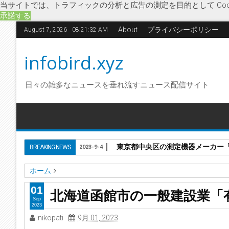
当サイトでは、トラフィックの分析と広告の測定を目的として Coo
承諾する
About
プライバシーポリシー
August 7, 2026
08:21:32 AM
infobird.xyz
日々の雑多なニュースを垂れ流すニュース配信サイト
東京都中央区の測定機器メーカー「株
BREAKING NEWS
2023-9-4
ホーム
ウッド工房
リフォーム工事
一般建設業
企業破綻
経済
01
北海道函館市の一般建設業「
北海道函館市の一般建設業「有限会社ウッド工房」に破産開
Sep
2023
nikopati
9月 01, 2023