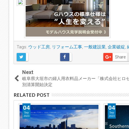
Tags:
ウッド工房
,
リフォーム工事
,
一般建設業
,
企業破綻
,
Share
Next
岐阜県大垣市の婦人用衣料品メーカー「株式会社ヒロ
別清算開始決定
RELATED POST
04
04
Sep
Sep
2023
2023