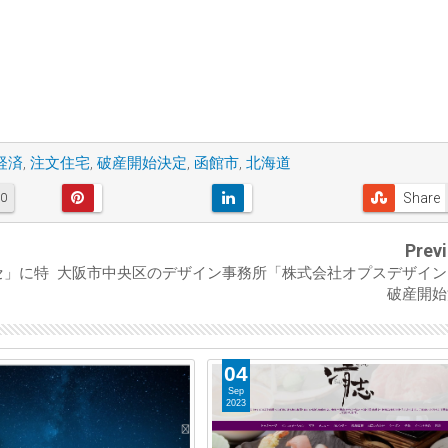
経済
,
注文住宅
,
破産開始決定
,
函館市
,
北海道
Share
0
Prev
セ」に特
大阪市中央区のデザイン事務所「株式会社オプスデザイン
破産開始
04
Sep
2023