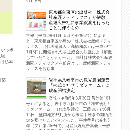
4月18日...
東京都台東区の出版社「株式会
社産經メディックス」が解散
産経広告社に事業譲渡を行った
ことに伴うもの
官報（平成29円1月16日 号外第8号）による
と、東京都台東区小島の「株式会社産經メディ
ックス」（代表清算人：高橋和彦）は平成29年
所から破
1月5日に開催された株主総会の決議により解散
見聴
していたことがわかった。 同社は株式会社産經
には杉本
新聞メディックスを前身とし、産經新聞メディ
ックスを含む事...
岩手県八幡平市の観光農園運営
新築・
「株式会社サラダファーム」に
破産開始決定
官報（令和5年8月30日 号外第181
号）によると、岩手県八幡平市の「株式会社サ
ラダファーム」（代表取締役：工藤 恵）は8月
16日、盛岡地方裁判所から破産手続きの開始決
定を受けたことがわかった。事件番号は令和5
年（フ）第206号で、財産状況報告集会・一般