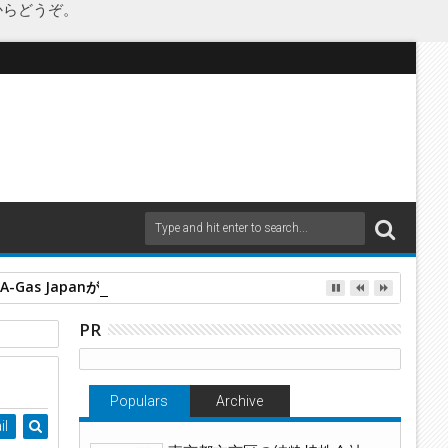
からどうぞ。
as Japanが承継
PR
Populars
Archive
il