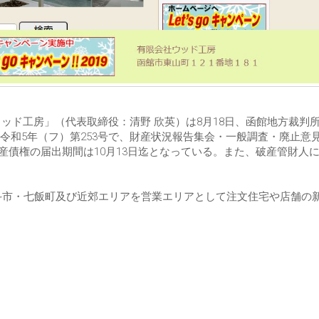
ウッド工房」（代表取締役：清野 欣英）は8月18日、函館地方裁判
令和5年（フ）第253号で、財産状況報告集会・一般調査・廃止意
、破産債権の届出期間は10月13日迄となっている。また、破産管財人
北斗市・七飯町及び近郊エリアを営業エリアとして注文住宅や店舗の