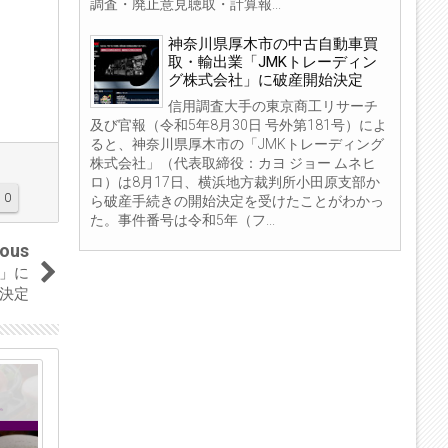
調査・廃止意見聴取・計算報...
神奈川県厚木市の中古自動車買
取・輸出業「JMKトレーディン
グ株式会社」に破産開始決定
信用調査大手の東京商工リサーチ
及び官報（令和5年8月30日 号外第181号）によ
ると、神奈川県厚木市の「JMKトレーディング
株式会社」（代表取締役：カヨ ジョー ムネヒ
ロ）は8月17日、横浜地方裁判所小田原支部か
0
ら破産手続きの開始決定を受けたことがわかっ
た。事件番号は令和5年（フ...
ious
」に
決定
04
04
Sep
Sep
2023
2023