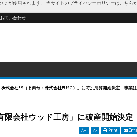
kie が使用されます。
当サイトのプライバシーポリシーはこちら
お問い合わせ
式会社ES（旧商号：株式会社FUSO）」に特別清算開始決定 事業はA-G
注文住宅
破産開始決定
函館市
北海道
有限会社ウッド工房」に破産開始決定
始決定
A
+
A
-
Print
Ema