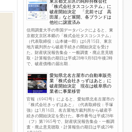
東京都文京区の純粋持株会社
「株式会社タスコシステム」に
破産開始決定 「北前そば 高
田屋」など展開、各ブランドは
他社に譲渡済み
信用調査大手の帝国データバンクによると、東
京都文京区本郷の「株式会社タスコシステム」
（代表取締役：山本健一郎）は6月15日、東京
地方裁判所から破産手続きの開始決定を受け
た。財産状況報告集会・一般調査・廃止意見聴
取・計算報告の期日は平成28年9月8日午後2時
で、破産債権の届出期...
愛知県北名古屋市の自動車販売
業「株式会社きっずはあと」に
破産開始決定 現在は岐阜県の
業者に事業移管
官報（6943号）によると、愛知県北名古屋市の
「株式会社きっずはあと」（代表取締役：手塚
強）は1月16日、名古屋地方裁判所から破産手
続きの開始決定を受けた。事件番号は平成28年
（フ）第1965号で、財産状況報告集会・一般調
査・廃止意見聴取・計算報告の期日は平成29年