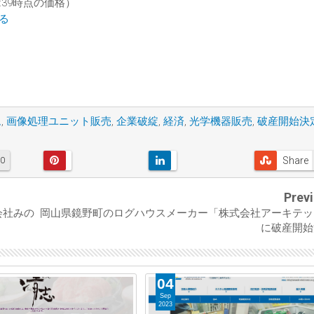
 02:39時点の価格）
見る
ム
,
画像処理ユニット販売
,
企業破綻
,
経済
,
光学機器販売
,
破産開始決
Share
0
Prev
会社みの
岡山県鏡野町のログハウスメーカー「株式会社アーキテッ
に破産開始
04
Sep
2023