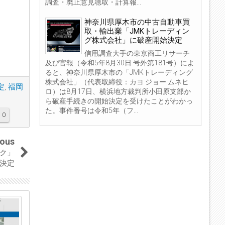
調査・廃止意見聴取・計算報...
神奈川県厚木市の中古自動車買
取・輸出業「JMKトレーディン
グ株式会社」に破産開始決定
信用調査大手の東京商工リサーチ
及び官報（令和5年8月30日 号外第181号）によ
ると、神奈川県厚木市の「JMKトレーディング
株式会社」（代表取締役：カヨ ジョー ムネヒ
定
,
福岡
ロ）は8月17日、横浜地方裁判所小田原支部か
ら破産手続きの開始決定を受けたことがわかっ
た。事件番号は令和5年（フ...
0
ious
ク」
決定
04
04
Sep
Sep
2023
2023