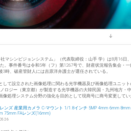
会社マシンビジョンシステム」（代表取締役：山手 学）は8月16日
。事件番号は令和5年（フ）第1267号で、財産状況報告集会・一
午後3時、破産管財人には吉原洋弁護士が選任されている。
ンとして設立された画像処理に関わる光学機器及び画像処理ユニット
ノロジー（東京都）が製造する光学機器の大韓民国・九州地方・
に画像処理システム分野の強化を目的として現商号に商号変更してい
 産業用カメラ C-マウント 1/1.8インチ 5MP 4mm 6mm 8mm 
mm 75mm FAレンズ(16mm)
05.26