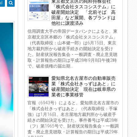
東京都文京区の純粋持株会社
il
「株式会社タスコシステム」に
破産開始決定 「北前そば 高
田屋」など展開、各ブランドは
他社に譲渡済み
信用調査大手の帝国データバンクによると、東
京都文京区本郷の「株式会社タスコシステム」
（代表取締役：山本健一郎）は6月15日、東京
地方裁判所から破産手続きの開始決定を受け
た。財産状況報告集会・一般調査・廃止意見聴
取・計算報告の期日は平成28年9月8日午後2時
で、破産債権の届出期...
愛知県北名古屋市の自動車販売
業「株式会社きっずはあと」に
破産開始決定 現在は岐阜県の
業者に事業移管
官報（6943号）によると、愛知県北名古屋市の
「株式会社きっずはあと」（代表取締役：手塚
強）は1月16日、名古屋地方裁判所から破産手
続きの開始決定を受けた。事件番号は平成28年
（フ）第1965号で、財産状況報告集会・一般調
査・廃止意見聴取・計算報告の期日は平成29年