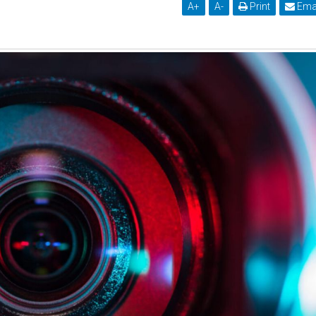
A
+
A
-
Print
Ema