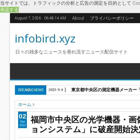
当サイトでは、トラフィックの分析と広告の測定を目的として Coo
承諾する
About
プライバシーポリシー
August 7, 2026
06:48:15 AM
infobird.xyz
日々の雑多なニュースを垂れ流すニュース配信サイト
東京都中央区の測定機器メーカー「株
BREAKING NEWS
2023-9-4
ホーム
ヴイ・エス・テクノロジー
マシンビジョンシステム
画像
02
福岡市中央区の光学機器・画
福岡市中央区の光学機器・画像処理ユニット販売「株式会社
Sep
ョンシステム」に破産開始決
2023