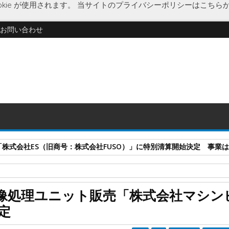
kie が使用されます。
当サイトのプライバシーポリシーはこちら
お問い合わせ
式会社ES（旧商号：株式会社FUSO）」に特別清算開始決定 事業はA-G
処理ユニット販売
企業破綻
経済
光学機器販売
破産開始決定
福
像処理ユニット販売「株式会社マシン
マシンビジョンシステム」に破産開始決定
定