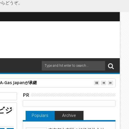
からどうぞ。
as Japanが承継
PR
岡県
ビジ
Populars
Archive