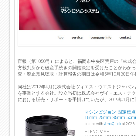
官報（第1050号）によると、福岡市中央区荒戸の「株式
方裁判所から破産手続きの開始決定を受けたことがわかった
査・廃止意見聴取・計算報告の期日は令和5年10月30日
同社は2012年4月に株式会社ヴィエス・ウエストジャパ
を事業とする会社。設立当初は株式会社ヴイ・エス・テク
における販売・サポートを手掛けていたが、2019年1月
マシンビジョン 固定焦点レンズ
16mm 25mm 35mm 50
posted with
AmaQuick
at 2026.
HTENG VISHI