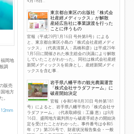
4月18日...
東京都台東区の出版社「株式会
社産經メディックス」が解散
産経広告社に事業譲渡を行った
ことに伴うもの
官報（平成29円1月16日 号外第8号）による
と、東京都台東区小島の「株式会社産經メディ
ックス」（代表清算人：高橋和彦）は平成29年
1月5日に開催された株主総会の決議により解散
していたことがわかった。 同社は株式会社産經
、福岡地
新聞メディックスを前身とし、産經新聞メディ
般調
ックスを含む事...
岩手県八幡平市の観光農園運営
の販売
「株式会社サラダファーム」に
中国地方
破産開始決定
た。
官報（令和5年8月30日 号外第181
号）によると、岩手県八幡平市の「株式会社サ
12mm
ラダファーム」（代表取締役：工藤 恵）は8月
16日、盛岡地方裁判所から破産手続きの開始決
定を受けたことがわかった。事件番号は令和5
年（フ）第206号で、財産状況報告集会・一般