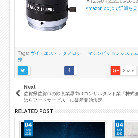
￥12,398（2026/05/26
Amazon.co.jpで詳細を
Tags:
ヴイ・エス・テクノロジー
,
マシンビジョンシステ
県
Share
Next
佐賀県佐賀市の飲食業界向けコンサルタント業「株式
はらフードサービス」に破産開始決定
RELATED POST
04
04
Sep
Sep
2023
2023