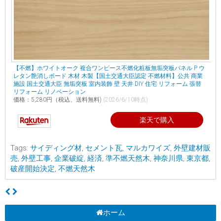
【不燃】ホワイトオーク 複合ワンピース不燃化粧板無垢突板パネル P ウ
レタン艶消しボード 木材 木製【国土交通大臣認定 不燃材料】公共 商業
施設 国土交通大臣 無垢突板 室内装飾 壁 天井 DIY 住宅 リフォーム 張替
リフォーム リノベーション
価格：5,280円（税込、送料無料)
(2026/6/10時点)
楽天で購入
Tags:
サイディング材
,
セメント瓦
,
マルカワイズ
,
外壁建材販
売
,
外壁工事
,
企業破綻
,
経済
,
準不燃天然木
,
神奈川県
,
東京都
,
破産開始決定
,
不燃天然木
ホーム