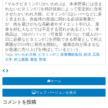
｢マルチビタミンB12かいわれ｣は、本来野菜には含ま
れないビタミンB12を特許技術によって安定的に含有
させたかいわれ大根。ビタミンB12はレバーなどに多
く含まれる、赤血球の形成に関わる必須栄養素だ
が、肉を避けがちな高齢者やダイエット中の人、菜
食を好む人などでは不足する恐れがあるという。本
商品は、3分の1パック（可食部・約10g）で成人の一
日に必要なビタミンB12を摂取できる野菜として村上
農園が2004年に発売を開始し、健康志向が高まるな
か急速に売り上げを伸ばしているという。
Tags:
かいわれ大根
,
ビタミンB12
,
栄養機能食品
,
経済
,
広島
大学
,
村上農園
,
農産
,
野菜
ホーム
ウェブ バージョンを表示
コメントを投稿