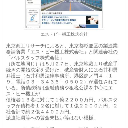
エス・ビー機工株式会社
東京商工リサーチによると、東京都杉並区の製造業
務請負業「エス・ビー機工株式会社」と関連会社の
「パルスタッフ株式会社」
（所在地同じ）は５月２７日、東京地裁より破産手
続きの開始決定を受けた。破産管財人には石井和男
弁護士（石井和男法律事務所、港区虎ノ門４－１－
９、電話０３－３４３６－０５０２）が選任されて
いる。負債総額は金融債務や租税公課を中心にエ
ス・ビー機工が
債権者１３名に対して１億２２００万円、パルスタ
ッフが債権者１２名に対して１億２２００万円、２
社合計で約２億４４００万円。
派遣社員等への賃金未払い等はない模様。