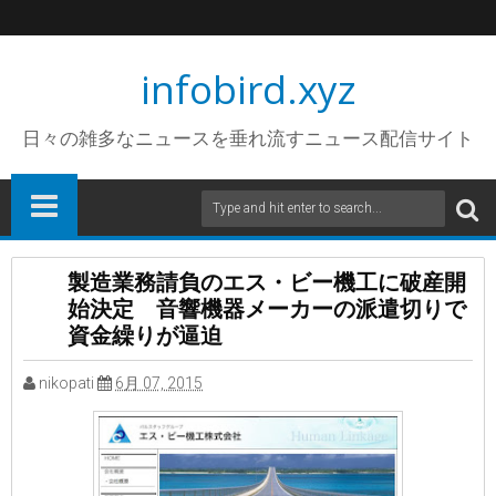
infobird.xyz
日々の雑多なニュースを垂れ流すニュース配信サイト
製造業務請負のエス・ビー機工に破産開
始決定 音響機器メーカーの派遣切りで
資金繰りが逼迫
nikopati
6月 07, 2015