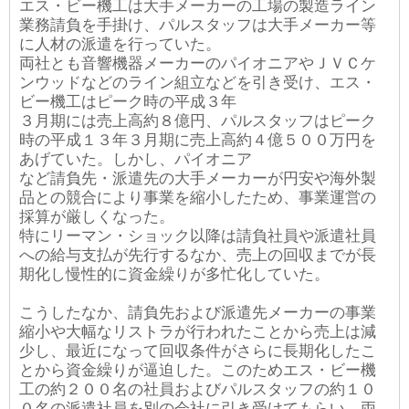
エス・ビー機工は大手メーカーの工場の製造ライン
業務請負を手掛け、パルスタッフは大手メーカー等
に人材の派遣を行っていた。
両社とも音響機器メーカーのパイオニアやＪＶＣケ
ンウッドなどのライン組立などを引き受け、エス・
ビー機工はピーク時の平成３年
３月期には売上高約８億円、パルスタッフはピーク
時の平成１３年３月期に売上高約４億５００万円を
あげていた。しかし、パイオニア
など請負先・派遣先の大手メーカーが円安や海外製
品との競合により事業を縮小したため、事業運営の
採算が厳しくなった。
特にリーマン・ショック以降は請負社員や派遣社員
への給与支払が先行するなか、売上の回収までが長
期化し慢性的に資金繰りが多忙化していた。
こうしたなか、請負先および派遣先メーカーの事業
縮小や大幅なリストラが行われたことから売上は減
少し、最近になって回収条件がさらに長期化したこ
とから資金繰りが逼迫した。このためエス・ビー機
工の約２００名の社員およびパルスタッフの約１０
０名の派遣社員を別の会社に引き受けてもらい、両