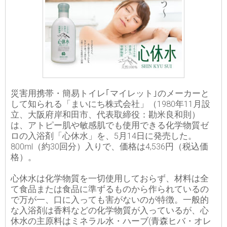
災害用携帯・簡易トイレ｢マイレット｣のメーカーと
して知られる「まいにち株式会社」（1980年11月設
立、大阪府岸和田市、代表取締役：勘米良和則）
は、アトピー肌や敏感肌でも使用できる化学物質ゼ
ロの入浴剤「心休水」を、5月14日に発売した。
800ml（約30回分）入りで、価格は4,536円（税込価
格）。
心休水は化学物質を一切使用しておらず、材料は全
て食品または食品に準ずるものから作られているの
で万が一、口に入っても害がないのが特徴。一般的
な入浴剤は香料などの化学物質が入っているが、心
休水の主原料はミネラル水・ハーブ(青森ヒバ・オレ