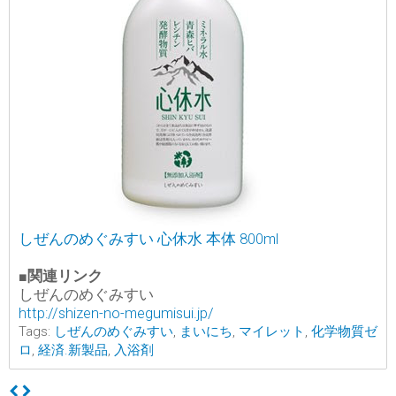
しぜんのめぐみすい 心休水 本体 800ml
■
関連リンク
しぜんのめぐみすい
http://shizen-no-megumisui.jp/
Tags:
しぜんのめぐみすい
,
まいにち
,
マイレット
,
化学物質ゼ
ロ
,
経済.新製品
,
入浴剤