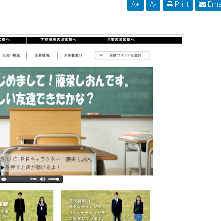
A
+
A
-
Print
Ema