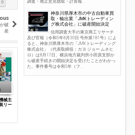
調査・廃止意見聴取・計算報...
0
神奈川県厚木市の中古自動車買
ious
取・輸出業「JMKトレーディン
グ株式会社」に破産開始決定
が破
産
信用調査大手の東京商工リサーチ
及び官報（令和5年8月30日 号外第181号）によ
ると、神奈川県厚木市の「JMKトレーディング
株式会社」（代表取締役：カヨ ジョー ムネヒ
22
02
ロ）は8月17日、横浜地方裁判所小田原支部か
ら破産手続きの開始決定を受けたことがわかっ
Sep
Apr
2020
2020
た。事件番号は令和5年（フ...
機械主
オークネット、ギャラリーレアの子会社化が
宝HD傘下の宝
装リー
完了
京共同貿易を