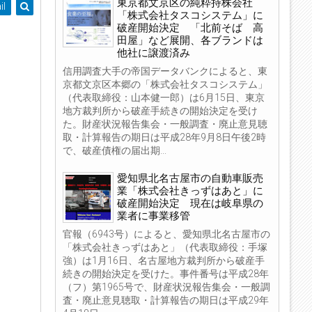
東京都文京区の純粋持株会社
il
「株式会社タスコシステム」に
破産開始決定 「北前そば 高
田屋」など展開、各ブランドは
他社に譲渡済み
信用調査大手の帝国データバンクによると、東
京都文京区本郷の「株式会社タスコシステム」
（代表取締役：山本健一郎）は6月15日、東京
地方裁判所から破産手続きの開始決定を受け
た。財産状況報告集会・一般調査・廃止意見聴
取・計算報告の期日は平成28年9月8日午後2時
で、破産債権の届出期...
愛知県北名古屋市の自動車販売
業「株式会社きっずはあと」に
破産開始決定 現在は岐阜県の
業者に事業移管
官報（6943号）によると、愛知県北名古屋市の
「株式会社きっずはあと」（代表取締役：手塚
強）は1月16日、名古屋地方裁判所から破産手
続きの開始決定を受けた。事件番号は平成28年
（フ）第1965号で、財産状況報告集会・一般調
査・廃止意見聴取・計算報告の期日は平成29年