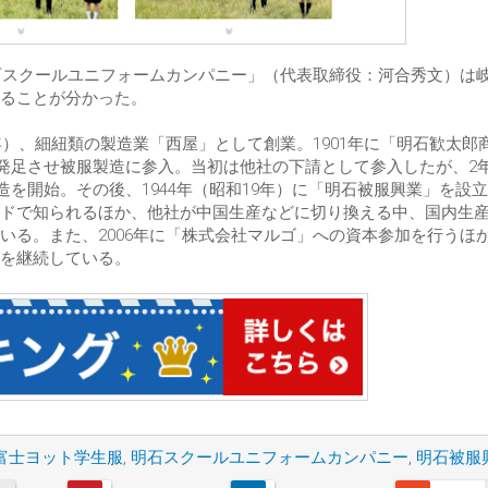
明石スクールユニフォームカンパニー」（代表取締役：河合秀文）は
ることが分かった。
年）、細紐類の製造業「西屋」として創業。1901年に「明石歓太郎
を発足させ被服製造に参入。当初は他社の下請として参入したが、2
造を開始。その後、1944年（昭和19年）に「明石被服興業」を設
ドで知られるほか、他社が中国生産などに切り換える中、国内生
いる。また、2006年に「株式会社マルゴ」への資本参加を行うほ
を継続している。
富士ヨット学生服
,
明石スクールユニフォームカンパニー
,
明石被服