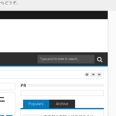
からどうぞ。
as Japanが承継
PR
ニ
Populars
Archive