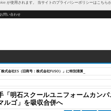
kie が使用されます。
当サイトのプライバシーポリシーはこちら
お問い合わせ
式会社ES（旧商号：株式会社FUSO）」に特別清算開始決定 事業はA-G
士ヨット学生服
明石スクールユニフォームカンパニー
明石被服興業
手「明石スクールユニフォームカンパ
カンパニー」、子会社の学生服販売「マルゴ」を吸収合併へ
マルゴ」を吸収合併へ