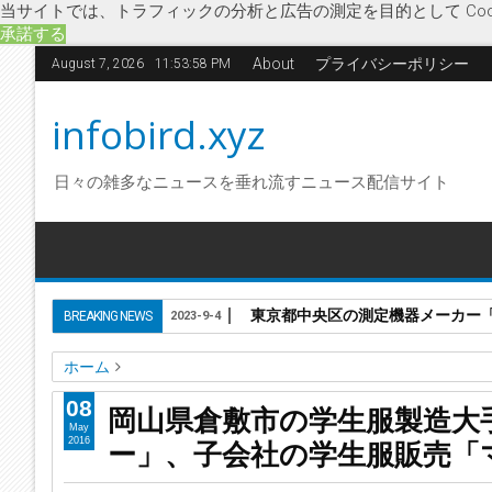
当サイトでは、トラフィックの分析と広告の測定を目的として Coo
承諾する
About
プライバシーポリシー
August 7, 2026
11:53:58 PM
infobird.xyz
日々の雑多なニュースを垂れ流すニュース配信サイト
東京都中央区の測定機器メーカー「株
BREAKING NEWS
2023-9-4
ホーム
M&A
マルゴ
学生服製造
企業合併
吸収合併
経済
富
08
岡山県倉敷市の学生服製造大
岡山県倉敷市の学生服製造大手「明石スクールユニフォーム
May
ー」、子会社の学生服販売「
2016