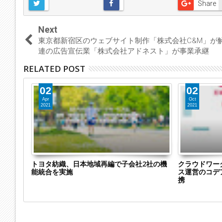
Share
Next
東京都新宿区のウェブサイト制作「株式会社C&M」が
連の広告宣伝業「株式会社アドネスト」が事業承継
RELATED POST
02
02
Apr
Oct
2021
2021
2社を
トヨタ紡織、日本地域再編で子会社2社の機
クラウドワー
ルオブ」
能統合を実施
ス運営のコデ
携