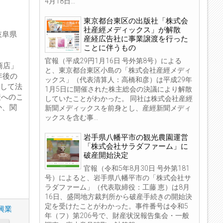
4月18日...
東京都台東区の出版社「株式会
社産經メディックス」が解散
岐阜県
産経広告社に事業譲渡を行った
ことに伴うもの
官報（平成29円1月16日 号外第8号）による
商店」
と、東京都台東区小島の「株式会社産經メディ
年後の
ックス」（代表清算人：高橋和彦）は平成29年
立して法
1月5日に開催された株主総会の決議により解散
産へのこ
していたことがわかった。 同社は株式会社産經
か、関
新聞メディックスを前身とし、産經新聞メディ
ックスを含む事...
岩手県八幡平市の観光農園運営
「株式会社サラダファーム」に
破産開始決定
官報（令和5年8月30日 号外第181
号）によると、岩手県八幡平市の「株式会社サ
ラダファーム」（代表取締役：工藤 恵）は8月
16日、盛岡地方裁判所から破産手続きの開始決
定を受けたことがわかった。事件番号は令和5
興業
年（フ）第206号で、財産状況報告集会・一般