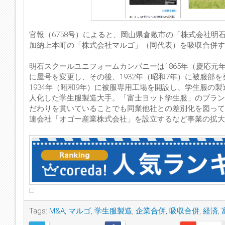
官報（6758号）によると、岡山県倉敷市の「株式会社
加納上本町の「株式会社マルゴ」（同代表）を吸収合併す
明石スクールユニフォームカンパニーは1865年（慶応元
に屋号を変更し、その後、1932年（昭和7年）に被服部
1934年（昭和9年）に被服専用工場を開設し、学生服の製
人化した学生服製造大手。「富士ヨット学生服」のブラン
だわりを貫いていることでも同業他社との差別化を図って
連会社「オゴー産業株式会社」を設立するなど事業の拡大
Tags:
M&A
,
マルゴ
,
学生服製造
,
企業合併
,
吸収合併
,
経済
,