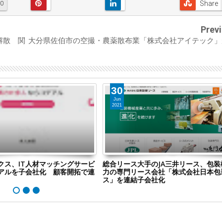
Share
0
Prev
解散 関
大分県佐伯市の空撮・農薬散布業「株式会社アイテック」
30
Jun
2021
クス、IT人材マッチングサービ
総合リース大手のJA三井リース、包装
アルを子会社化 顧客開拓で連
力の専門リース会社「株式会社日本包
ス」を連結子会社化