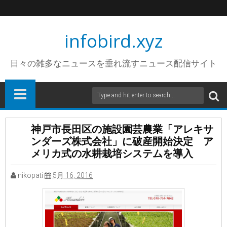
infobird.xyz
日々の雑多なニュースを垂れ流すニュース配信サイト
神戸市長田区の施設園芸農業「アレキサ
ンダーズ株式会社」に破産開始決定 ア
メリカ式の水耕栽培システムを導入
nikopati
5月 16, 2016