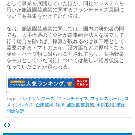
として事業を展開していたほか、同社のシステムを
用いた施設園芸農業に関するフランチャイズ展開に
ついても募集をかけていた模様。
なお、施設園芸農業に関しては、国内の研究者の間
でも、大手流通の子会社が農事組合法人を設立して
行う場合を除けば、採算が取れるのは加工用として
需要のあるトマトのほか、漢方薬などの原料となる
薬草・ハーブ類に限られるとされており、葉物野菜
を主力としていた同社については厳しい経営状況と
なっていたことが窺われる。
Tags:
アレキサンダーズ
,
フランチャイズ
,
マイルズポール
,
ロ
メインレタス
,
企業破綻
,
経済
,
施設園芸農業
,
水耕栽培
,
破産
開始決定