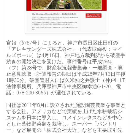
官報（6767号）によると、神戸市長田区庄田町の
「アレキサンダーズ株式会社」（代表取締役：マイ
ルズポール）は4月18日、神戸地方裁判所から破産手
続きの開始決定を受けた。事件番号は平成28年
（フ）第28号で、財産状況報告集会・一般調査・廃
止意見聴取・計算報告の期日は平成28年7月13日午後
1時30分、破産管財人には久米知之弁護士（神戸H.I.T.
法律事務所、兵庫県神戸市中央区御幸通6-1-20、電
話：078-200-3066）が選任されている。
同社は2011年8月に設立された施設園芸農業を事業と
する会社。アメリカなどで実績を上げた水耕栽培シ
ステムを日本に導入し、ロメインレタスなどを中心
とした葉物野菜類を栽培し、スーパー「パントリ
ー」など展開の「株式会社大近」などを主要取引先