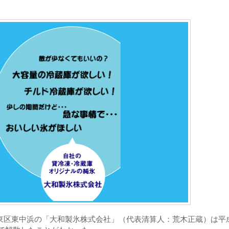
城東区東中浜の「大和製氷株式会社」（代表清算人：荒木正蔵）は平成