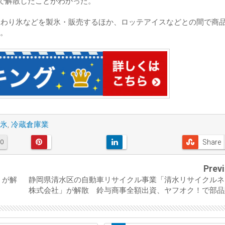
付で解散したことがわかった。
ちわり氷などを製氷・販売するほか、ロッテアイスなどとの間で商
。
氷
,
冷蔵倉庫業
Share
0
Prev
」が解
静岡県清水区の自動車リサイクル事業「清水リサイクルネ
株式会社」が解散 鈴与商事全額出資、ヤフオク！で部品