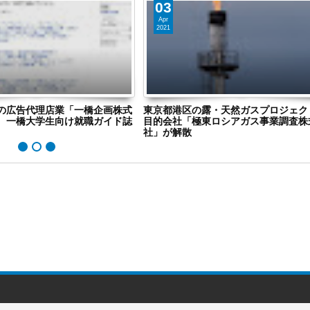
03
Apr
2021
の広告代理店業「一橋企画株式
東京都港区の露・天然ガスプロジェクト
 一橋大学生向け就職ガイド誌
目的会社「極東ロシアガス事業調査株
社」が解散