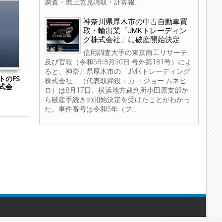
調査・廃止意見聴取・計算報...
03
04
Apr
Sep
神奈川県厚木市の中古自動車買
2021
2023
取・輸出業「JMKトレーディン
グ株式会社」に破産開始決定
信用調査大手の東京商工リサーチ
及び官報（令和5年8月30日 号外第181号）によ
ると、神奈川県厚木市の「JMKトレーディング
のFS
東京都墨田区の「株式会社neosta-online」
東京都中央区
株式会社」（代表取締役：カヨ ジョー ムネヒ
式会
他2社が解散 買取専門店展開「ネオスタン
ES（旧商号：
ロ）は8月17日、横浜地方裁判所小田原支部か
ダード」の関連会社
開始決定 事業は
ら破産手続きの開始決定を受けたことがわかっ
た。事件番号は令和5年（フ...