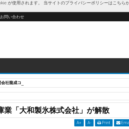
kie が使用されます。
当サイトのプライバシーポリシーはこちら
お問い合わせ
同会社龍成コーポレーション」に破産開始決定
冷蔵倉庫業
大阪市城東区の製氷・冷蔵倉庫業「大和製氷株式会社」
庫業「大和製氷株式会社」が解散
A
+
A
-
Print
Ema