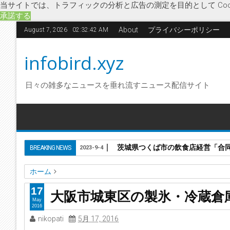
当サイトでは、トラフィックの分析と広告の測定を目的として Coo
承諾する
About
プライバシーポリシー
August 7, 2026
02:32:43 AM
infobird.xyz
日々の雑多なニュースを垂れ流すニュース配信サイト
茨城県つくば市の飲食店経営「合
BREAKING NEWS
2023-9-4
ホーム
かちわり氷
企業解散
経済
荒木正蔵
製氷業
大和製氷
17
大阪市城東区の製氷・冷蔵倉
May
2016
nikopati
5月 17, 2016