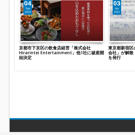
04
03
Sep
Apr
2023
2021
式会社澤
京都市下京区の飲食店経営「株式会社
東京都新宿区
テラの製
Hirarintei Entertainment」他1社に破産開
会社」が解散
始決定
を発行