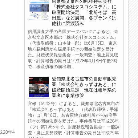
東京都文京区の純粋持株会社
「株式会社タスコシステム」に
破産開始決定 「北前そば 高
田屋」など展開、各ブランドは
他社に譲渡済み
信用調査大手の帝国データバンクによると、東
京都文京区本郷の「株式会社タスコシステム」
（代表取締役：山本健一郎）は6月15日、東京
地方裁判所から破産手続きの開始決定を受け
た。財産状況報告集会・一般調査・廃止意見聴
取・計算報告の期日は平成28年9月8日午後2時
で、破産債権の届出期...
愛知県北名古屋市の自動車販売
業「株式会社きっずはあと」に
破産開始決定 現在は岐阜県の
業者に事業移管
官報（6943号）によると、愛知県北名古屋市の
「株式会社きっずはあと」（代表取締役：手塚
強）は1月16日、名古屋地方裁判所から破産手
続きの開始決定を受けた。事件番号は平成28年
（フ）第1965号で、財産状況報告集会・一般調
28年4
査・廃止意見聴取・計算報告の期日は平成29年