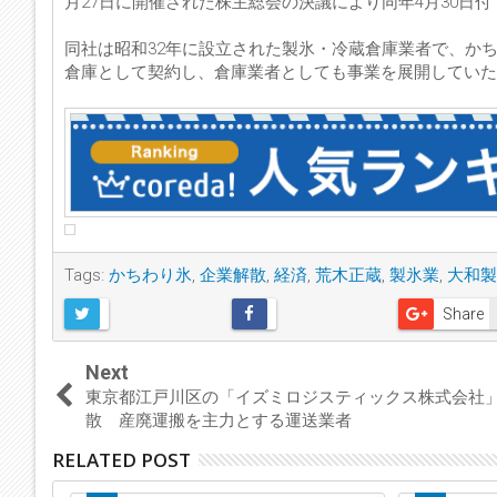
月27日に開催された株主総会の決議により同年4月30日
同社は昭和32年に設立された製氷・冷蔵倉庫業者で、か
倉庫として契約し、倉庫業者としても事業を展開していた
Tags:
かちわり氷
,
企業解散
,
経済
,
荒木正蔵
,
製氷業
,
大和製
Share
Next
東京都江戸川区の「イズミロジスティックス株式会社
散 産廃運搬を主力とする運送業者
RELATED POST