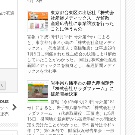
4月18日...
東京都台東区の出版社「株式会
品の流通
社産經メディックス」が解散
産経広告社に事業譲渡を行った
ことに伴うもの
官報（平成29円1月16日 号外第8号）による
と、東京都台東区小島の「株式会社産經メディ
ックス」（代表清算人：高橋和彦）は平成29年
1月5日に開催された株主総会の決議により解散
していたことがわかった。 同社は株式会社産經
新聞メディックスを前身とし、産經新聞メディ
ックスを含む事...
岩手県八幡平市の観光農園運営
0
「株式会社サラダファーム」に
破産開始決定
ious
官報（令和5年8月30日 号外第181
号）によると、岩手県八幡平市の「株式会社サ
ット
ラダファーム」（代表取締役：工藤 恵）は8月
販売
16日、盛岡地方裁判所から破産手続きの開始決
定を受けたことがわかった。事件番号は令和5
年（フ）第206号で、財産状況報告集会・一般