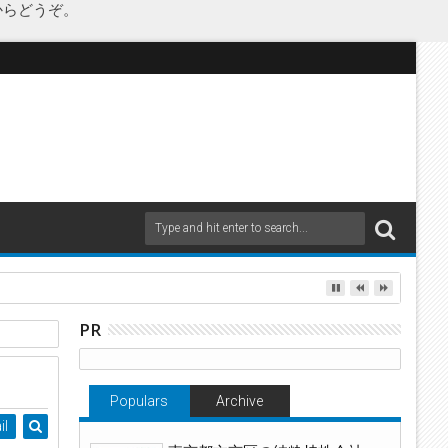
からどうぞ。
PR
が解散
Populars
Archive
il