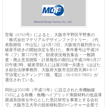
官報（6763号）によると、大阪市平野区平野東の
「株式会社マテリアルデザインファクトリー」（代
表取締役：中山弘）は4月12日、大阪地方裁判所から
破産手続きの開始決定を受けた。事件番号は平成28
年（フ）第1270号で、財産状況報告集会・一般調
査・廃止意見聴取・計算報告の期日は平成28年6月27
日午後2時、破産管財人には坂川雄一弁護士（はばた
き綜合法律事務所、大阪府大阪市北区西天満4-8-17
宇治電ビルディング11階、電話：06-6363-7800）が
選任されている。
同社は2003年（平成15年）に設立された有機触媒
CVDによる有機・無機ハイブリッド薄膜材料の低温薄
膜成長技術を中心とした受託研究を事業とする会社
で、大阪市立大学の技術移転型のベンチャー企業で