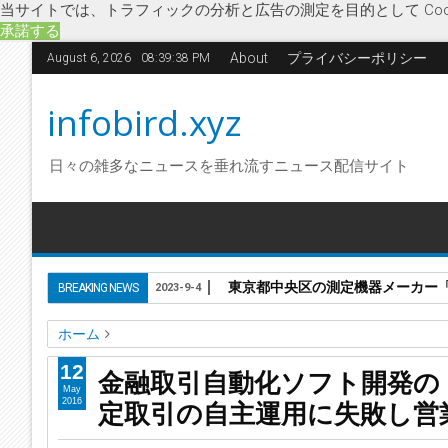
当サイトでは、トラフィックの分析と広告の測定を目的として Coo
承諾する
About
プライバシーポリシー
August 6, 2026
08:39:39 PM
infobird.xyz
日々の雑多なニュースを垂れ流すニュース配信サイト
東京都中央区の測定機器メーカー「株
BREAKING NEWS
2023-9-4
ホーム
Acuity
CFS
ITS
IT関連・ソフトウェア
アルケミストFX
12
金融取引自動化ソフト開発の「
金融取引自動化ソフト開発の「株式会社CFS」他2社に破産
May
定取引の自主運用に失敗し営
2016