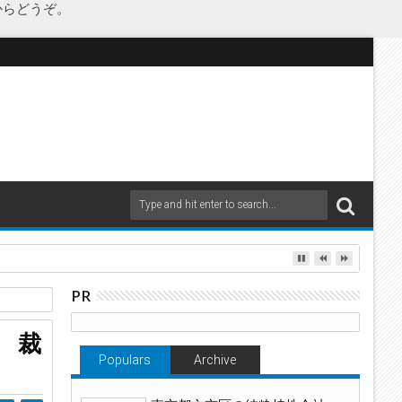
からどうぞ。
as Japanが承継
PR
取引
 裁
Populars
Archive