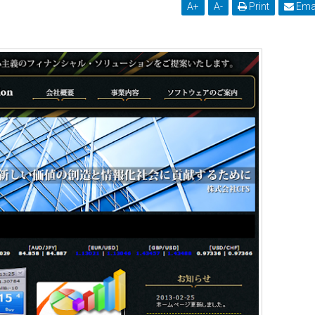
A
+
A
-
Print
Ema