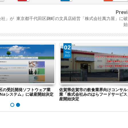
Prev
会社」が
東京都千代田区麹町の文具店経営「株式会社萬力屋」に破
始
02
Sep
2023
区の受託開発ソフトウェア業
佐賀県佐賀市の飲食業界向けコンサル
aNaシステム」に破産開始決定
業「株式会社みのはらフードサービス
産開始決定