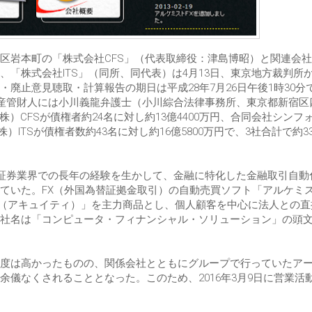
区岩本町の「株式会社CFS」（代表取締役：津島博昭）と関連会
「株式会社ITS」（同所、同代表）は4月13日、東京地方裁判所
廃止意見聴取・計算報告の期日は平成28年7月26日午後1時30分
産管財人には小川義龍弁護士（小川綜合法律事務所、東京都新宿区四
は（株）CFSが債権者約24名に対し約13億4400万円、合同会社シンフ
）ITSが債権者数約43名に対し約16億5800万円で、3社合計で約3
代表の証券業界での長年の経験を生かして、金融に特化した金融取引自動
ていた。FX（外国為替証拠金取引）の自動売買ソフト「アルケミ
ity （アキュイティ）」を主力商品とし、個人顧客を中心に法人との
社名は「コンピュータ・フィナンシャル・ソリューション」の頭
度は高かったものの、関係会社とともにグループで行っていたア
儀なくされることとなった。このため、2016年3月9日に営業活