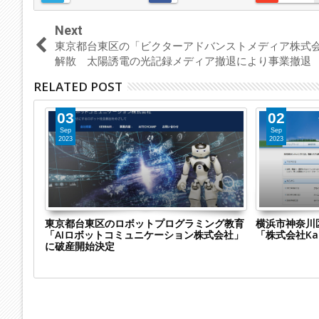
Next
東京都台東区の「ビクターアドバンストメディア株式
解散 太陽誘電の光記録メディア撤退により事業撤退
RELATED POST
03
02
Sep
Sep
2023
2023
社「有限
東京都台東区のロボットプログラミング教育
横浜市神奈川
「AIロボットコミュニケーション株式会社」
「株式会社K
に破産開始決定