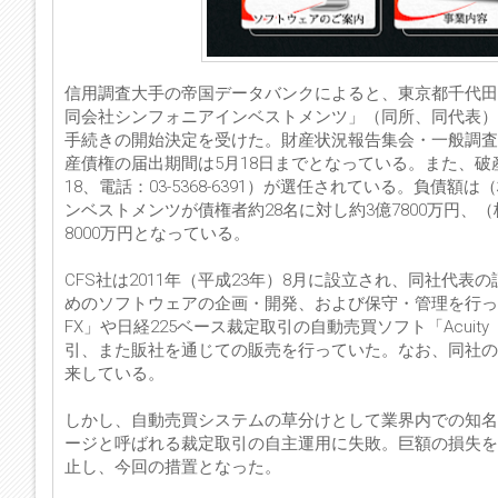
信用調査大手の帝国データバンクによると、東京都千代田
同会社シンフォニアインベストメンツ」（同所、同代表）、
手続きの開始決定を受けた。財産状況報告集会・一般調査・
産債権の届出期間は5月18日までとなっている。また、破
18、電話：03-5368-6391）が選任されている。負債額
ンベストメンツが債権者約28名に対し約3億7800万円、（株
8000万円となっている。
CFS社は2011年（平成23年）8月に設立され、同社
めのソフトウェアの企画・開発、および保守・管理を行っ
FX」や日経225ベース裁定取引の自動売買ソフト「Acu
引、また販社を通じての販売を行っていた。なお、同社の
来している。
しかし、自動売買システムの草分けとして業界内での知名
ージと呼ばれる裁定取引の自主運用に失敗。巨額の損失を余
止し、今回の措置となった。