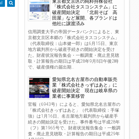
東京都文京区の純粋持株会社
il
「株式会社タスコシステム」に
破産開始決定 「北前そば 高
田屋」など展開、各ブランドは
他社に譲渡済み
信用調査大手の帝国データバンクによると、東
京都文京区本郷の「株式会社タスコシステム」
（代表取締役：山本健一郎）は6月15日、東京
地方裁判所から破産手続きの開始決定を受け
た。財産状況報告集会・一般調査・廃止意見聴
取・計算報告の期日は平成28年9月8日午後2時
で、破産債権の届出期...
愛知県北名古屋市の自動車販売
業「株式会社きっずはあと」に
破産開始決定 現在は岐阜県の
業者に事業移管
官報（6943号）によると、愛知県北名古屋市の
「株式会社きっずはあと」（代表取締役：手塚
強）は1月16日、名古屋地方裁判所から破産手
続きの開始決定を受けた。事件番号は平成28年
（フ）第1965号で、財産状況報告集会・一般調
査・廃止意見聴取・計算報告の期日は平成29年