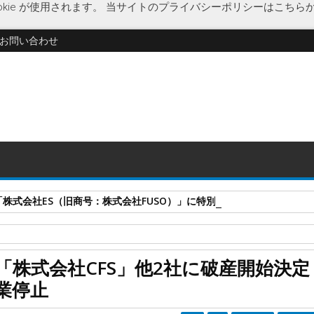
kie が使用されます。
当サイトのプライバシーポリシーはこちら
お問い合わせ
式会社ES（旧商号：株式会社FUSO）」に特別清算開始決定 事業はA-G
シンフォニアインベストメンツ
金融
金融取引自動化
経済
裁定
株式会社CFS」他2社に破産開始決定
開始決定 裁定取引の自主運用に失敗し営業停止
業停止