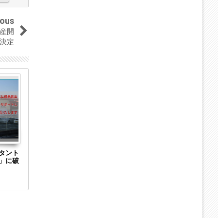
ious
産開
決定
28
27
Aug
Aug
2023
2023
タント
大阪府茨木市のウェブサイト制作会社「合同
岡山県玉野市
」に破
会社ウェブラビット」に破産開始決定
株式会社」に破産
アフィリエイ