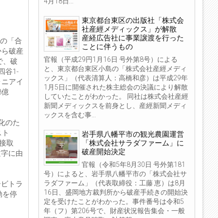
4月18日...
東京都台東区の出版社「株式会
社産經メディックス」が解散
産経広告社に事業譲渡を行った
社の「合
ことに伴うもの
から破産
官報（平成29円1月16日 号外第8号）による
で、破
と、東京都台東区小島の「株式会社産經メディ
谷1-
ックス」（代表清算人：高橋和彦）は平成29年
ォニアイ
1月5日に開催された株主総会の決議により解散
3億
していたことがわかった。 同社は株式会社産經
新聞メディックスを前身とし、産經新聞メディ
ックスを含む事...
化のた
スト
岩手県八幡平市の観光農園運営
「株式会社サラダファーム」に
直接取
破産開始決定
文字に由
官報（令和5年8月30日 号外第181
号）によると、岩手県八幡平市の「株式会社サ
ラダファーム」（代表取締役：工藤 恵）は8月
ービトラ
16日、盛岡地方裁判所から破産手続きの開始決
動を停
定を受けたことがわかった。事件番号は令和5
年（フ）第206号で、財産状況報告集会・一般