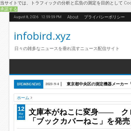
当サイトでは、トラフィックの分析と広告の測定を目的として Coo
承諾する
About
プライバシーポリシー
August 8, 2026
12:59:59 PM
infobird.xyz
日々の雑多なニュースを垂れ流すニュース配信サイト
東京都中央区の測定機器メーカー「株
BREAKING NEWS
2023-9-4
ホーム
savannaビル
クロネコキューブ
ねこ
ネコ
ブックカバ
12
文庫本がねこに変身―― ク
文庫本がねこに変身―― クロネコキューブ、社名に因んだ
Mar
「ブックカバーねこ」を発売
2017