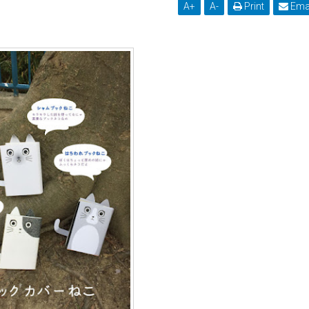
A
+
A
-
Print
Ema