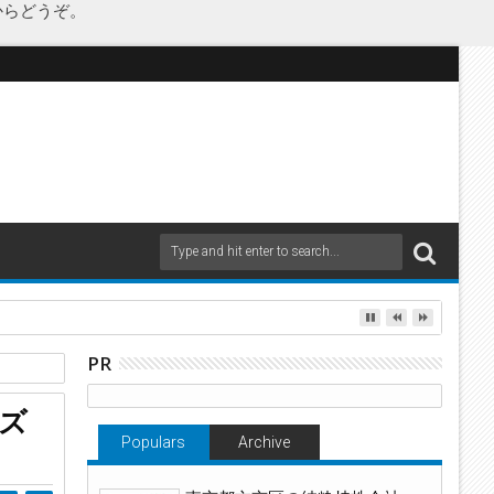
からどうぞ。
as Japanが承継
PR
ズ
Populars
Archive