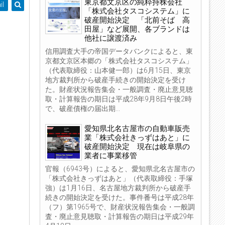
東京都文京区の純粋持株会社
il
「株式会社タスコシステム」に
破産開始決定 「北前そば 高
田屋」など展開、各ブランドは
他社に譲渡済み
信用調査大手の帝国データバンクによると、東
京都文京区本郷の「株式会社タスコシステム」
（代表取締役：山本健一郎）は6月15日、東京
地方裁判所から破産手続きの開始決定を受け
た。財産状況報告集会・一般調査・廃止意見聴
取・計算報告の期日は平成28年9月8日午後2時
で、破産債権の届出期...
愛知県北名古屋市の自動車販売
業「株式会社きっずはあと」に
破産開始決定 現在は岐阜県の
業者に事業移管
官報（6943号）によると、愛知県北名古屋市の
「株式会社きっずはあと」（代表取締役：手塚
強）は1月16日、名古屋地方裁判所から破産手
続きの開始決定を受けた。事件番号は平成28年
（フ）第1965号で、財産状況報告集会・一般調
査・廃止意見聴取・計算報告の期日は平成29年