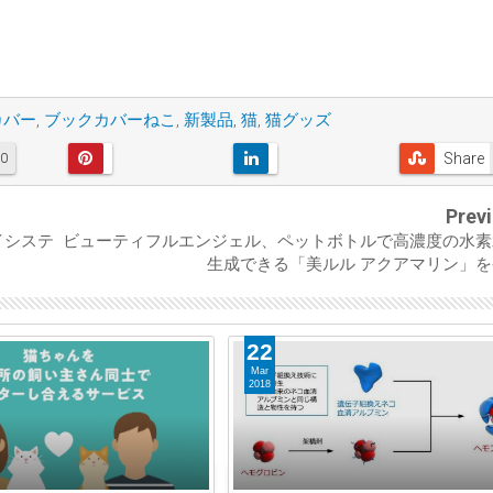
カバー
,
ブックカバーねこ
,
新製品
,
猫
,
猫グッズ
Share
0
Prev
イシステ
ビューティフルエンジェル、ペットボトルで高濃度の水素
生成できる「美ルル アクアマリン」
22
Mar
2018