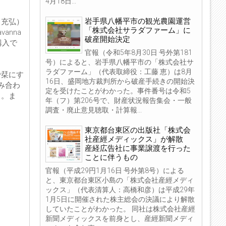
4月18日...
岩手県八幡平市の観光農園運営
田充弘）
「株式会社サラダファーム」に
nna
破産開始決定
購入で
官報（令和5年8月30日 号外第181
号）によると、岩手県八幡平市の「株式会社サ
ラダファーム」（代表取締役：工藤 恵）は8月
で栞にす
16日、盛岡地方裁判所から破産手続きの開始決
み合わ
定を受けたことがわかった。事件番号は令和5
う。ま
年（フ）第206号で、財産状況報告集会・一般
調査・廃止意見聴取・計算報...
東京都台東区の出版社「株式会
社産經メディックス」が解散
産経広告社に事業譲渡を行った
ことに伴うもの
官報（平成29円1月16日 号外第8号）による
と、東京都台東区小島の「株式会社産經メディ
ックス」（代表清算人：高橋和彦）は平成29年
1月5日に開催された株主総会の決議により解散
していたことがわかった。 同社は株式会社産經
新聞メディックスを前身とし、産經新聞メディ