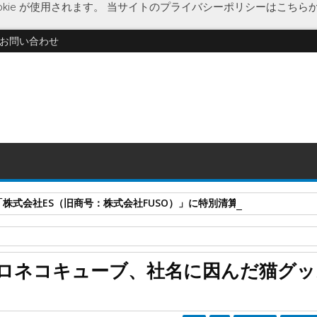
kie が使用されます。
当サイトのプライバシーポリシーはこちら
お問い合わせ
式会社ES（旧商号：株式会社FUSO）」に特別清算開始決定 事業はA-G
ー
ブックカバーねこ
新製品
猫
猫グッズ
ロネコキューブ、社名に因んだ猫グッ
猫グッズ「ブックカバーねこ」を発売