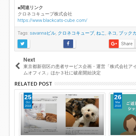
■関連リンク
クロネコキューブ株式会社
https://www.blackcats-cube.com/
Tags:
savannaビル
,
クロネコキューブ
,
ねこ
,
ネコ
,
ブック
Share
Next
東京都新宿区の患者サービス企画・運営「株式会社ア
ムオフィス」ほか３社に破産開始決定
RELATED POST
25
26
Oct
Mar
2018
2018