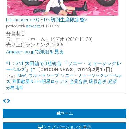
luminescence Q.E.D.<初回生産限定盤>
posted with
amazlet
at 17.03.29
分島花音
ワーナー・ホーム・ビデオ (2016-11-30)
売り上げランキング: 2,906
Amazon.co.jpで詳細を見る
*1
：
SME大再編で8社統合 「ソニー・ミュージックレ
ーベルズ」に
（ORICON NEWS、2014年2月17日）
Tags:
M&A
,
ウルトラシープ
,
ソニー・ミュージックレーベル
ズ
,
岸田教団＆THE明星ロケッツ
,
企業合併
,
吸収合併
,
経済
,
分島花音
ホーム
ウェブ バージョンを表示