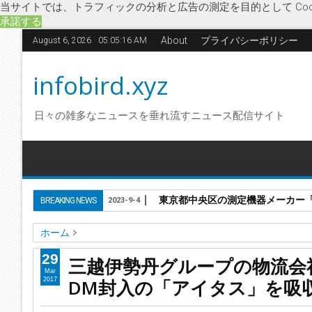
当サイトでは、トラフィックの分析と広告の測定を目的として Coo
承諾する
About
プライバシーポリシー
August 6, 2026
05:05:17 AM
infobird.xyz
日々の雑多なニュースを垂れ流すニュース配信サイト
東京都中央区の測定機器メーカー「株
BREAKING NEWS
2023-9-4
ホーム
M&A
アイタス
企業合併
吸収合併
経済
三越伊勢丹
29
三越伊勢丹グループの物流会
三越伊勢丹グループの物流会社「三越伊勢丹ビジネス・サポー
Mar
DM封入の「アイタス」を吸
2017