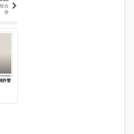
収合
併
14
10
May
Jun
2019
2019
特許管
大阪市浪速区の特定建設業「株式会社ナカバ
新東工業、シ
ヤシ」が関連会社の「株式会社ナックス」を
ステムを吸収
吸収合併