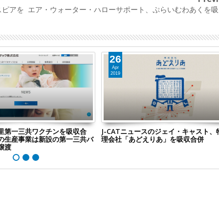
スピアを
エア・ウォーター・ハローサポート、ぷらいむわあくを吸
26
Apr
2019
里第一三共ワクチンを吸収合
J-CATニュースのジェイ・キャスト、
の生産事業は新設の第一三共バ
理会社「あどえりあ」を吸収合併
譲渡