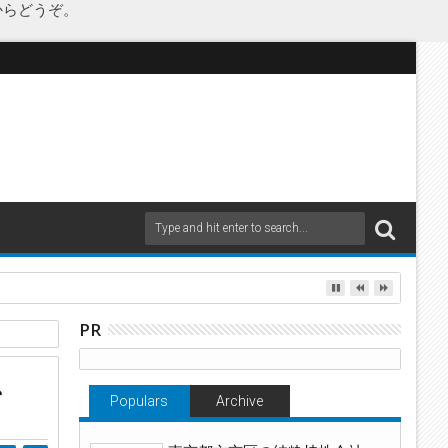
からどうぞ。
as Japanが承継
PR
、
Populars
Archive