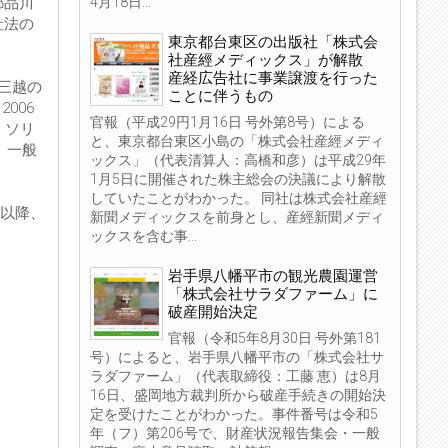
4月18日...
都品川
社法の
東京都台東区の出版社「株式会
社産經メディックス」が解散
産経広告社に事業譲渡を行った
三越の
ことに伴うもの
006
官報（平成29円1月16日 号外第8号）による
・ソリ
と、東京都台東区小島の「株式会社産經メディ
、一般
ックス」（代表清算人：高橋和彦）は平成29年
。
1月5日に開催された株主総会の決議により解散
していたことがわかった。 同社は株式会社産經
月以降、
新聞メディックスを前身とし、産經新聞メディ
ックスを含む事...
岩手県八幡平市の観光農園運営
「株式会社サラダファーム」に
破産開始決定
官報（令和5年8月30日 号外第181
号）によると、岩手県八幡平市の「株式会社サ
ラダファーム」（代表取締役：工藤 恵）は8月
16日、盛岡地方裁判所から破産手続きの開始決
定を受けたことがわかった。事件番号は令和5
年（フ）第206号で、財産状況報告集会・一般