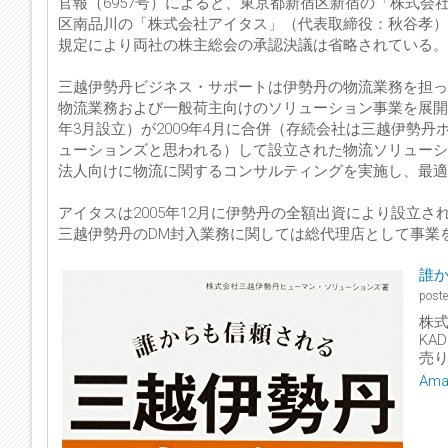
官報（6957号）によると、東京都新宿区新宿の「株式
区南品川の「株式会社アイタス」（代表取締役：秋谷孝）
規定により両社の株主総会の承認決議は省略されている。
三越伊勢丹ビジネス・サポートは伊勢丹の物流業務を担って
物流業務および一般荷主向けのソリューション事業を展開
年3月設立）が2009年4月に合併（存続会社は三越伊勢
ューションズと思われる）して設立された物流ソリューシ
法人向けに物流に関するコンサルティングを実施し、最適
アイタスは2005年12月に伊勢丹の全額出資により設立さ
三越伊勢丹のDM封入業務に関しては総代理店として事業
誰か
post
株
KAD
売り
Am