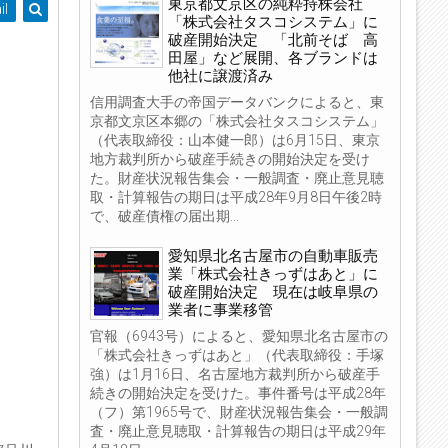
東京都文京区の純粋持株会社
il
「株式会社タスコシステム」に
破産開始決定 「北前そば 高
田屋」など展開、各ブランドは
他社に譲渡済み
信用調査大手の帝国データバンクによると、東
京都文京区本郷の「株式会社タスコシステム」
（代表取締役：山本健一郎）は6月15日、東京
地方裁判所から破産手続きの開始決定を受け
た。財産状況報告集会・一般調査・廃止意見聴
取・計算報告の期日は平成28年9月8日午後2時
で、破産債権の届出期...
愛知県北名古屋市の自動車販売
業「株式会社きっずはあと」に
破産開始決定 現在は岐阜県の
業者に事業移管
官報（6943号）によると、愛知県北名古屋市の
「株式会社きっずはあと」（代表取締役：手塚
強）は1月16日、名古屋地方裁判所から破産手
続きの開始決定を受けた。事件番号は平成28年
（フ）第1965号で、財産状況報告集会・一般調
査・廃止意見聴取・計算報告の期日は平成29年