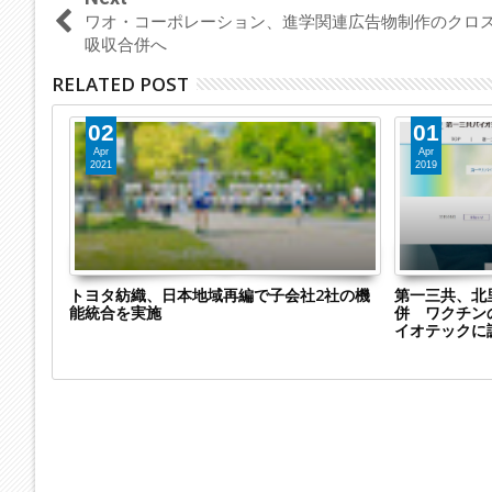
ワオ・コーポレーション、進学関連広告物制作のクロ
吸収合併へ
RELATED POST
02
01
Apr
Apr
2021
2019
2社を
トヨタ紡織、日本地域再編で子会社2社の機
第一三共、北
ルオブ」
能統合を実施
併 ワクチン
イオテックに