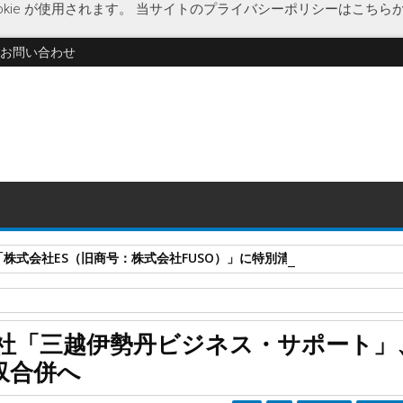
kie が使用されます。
当サイトのプライバシーポリシーはこちら
お問い合わせ
式会社ES（旧商号：株式会社FUSO）」に特別清算開始決定 事業はA-G
三越伊勢丹ビジネス・サポート
物流ソリューション
社「三越伊勢丹ビジネス・サポート」
ト」、DM封入の「アイタス」を吸収合併へ
収合併へ