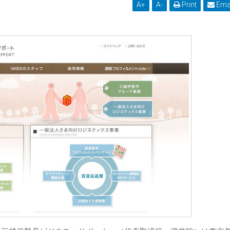
A
+
A
-
Print
Ema