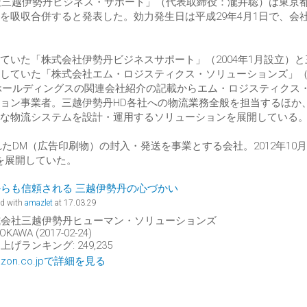
会社三越伊勢丹ビジネス・サポート」（代表取締役：瀧井聡）は東京
を吸収合併すると発表した。効力発生日は平成29年4月1日で、会
いた「株式会社伊勢丹ビジネスサポート」（2004年1月設立）と
していた「株式会社エム・ロジスティクス・ソリューションズ」（2
丹ホールディングスの関連会社紹介の記載からエム・ロジスティクス
ョン事業者。三越伊勢丹HD各社への物流業務全般を担当するほか
な物流システムを設計・運用するソリューションを展開している
れたDM（広告印刷物）の封入・発送を事業とする会社。2012年10
を展開していた。
らも信頼される 三越伊勢丹の心づかい
ed with
amazlet
at 17.03.29
式会社三越伊勢丹ヒューマン・ソリューションズ
OKAWA (2017-02-24)
上げランキング: 249,235
azon.co.jpで詳細を見る