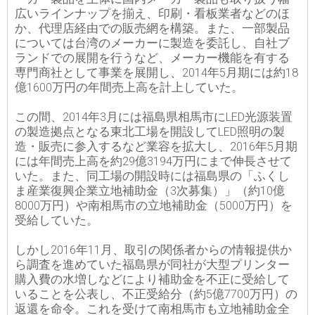
広いラインナップを揃え、印刷・看板業者などのほ
か、代理店経由での販売網を構築。また、一部製品
については台湾のメーカーに製造を委託し、自社ブ
ランドでの展開を行うなど、メーカー機能を有する
専門商社として事業を展開し、2014年5月期には約18
億1600万円の年間売上高を計上していた。
この間、2014年3月には福島県相馬市にLED光源装置
の製造拠点となる東北工場を開設してLED照明の製
造・販売に参入するなど業容を拡大し、2016年5月期
には年間売上高を約29億3194万円にまで伸長させて
いた。また、同工場の開設時には福島県の「ふくし
ま産業復興企業立地補助金（3次募集）」（約10億
8000万円）や南相馬市の立地補助金（5000万円）を
受給していた。
しかし2016年11月、取引の関係者からの情報提供か
ら調査を進めていた福島県が同社が大型プリンター
購入費の水増しなどにより補助金を不正に受給して
いることを公表し、不正受給分（約5億7700万円）の
返還を命令。これを受けて南相馬市も立地補助金全