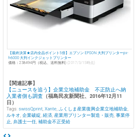
【最終決算★店内全品ポイント5倍】エプソン EPSON 大判プリンターpx-
h6000 大判インクジェットプリンター
価格：238494円（税込、送料無料)
(2017/3/15時点)
【関連記事】
【ニュースを追う】企業立地補助金 不正防止へ納
入業者側も調査
（福島民友新聞社、2016年12月11
日）
Tags:
swissQprint
,
Xante
,
ふくしま産業復興企業立地補助金
,
ルキオ
,
企業破綻
,
経済
,
産業用プリンター製造・販売
,
事業停
止
,
弁護士一任
,
補助金不正受給