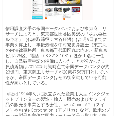
信用調査大手の帝国データバンクおよび東京商工リ
サーチによると、東京都世田谷区奥沢の「株式会社
ルキオ」（代表取締役：古谷庄悟）は3月9日までに
事業を停止し、事後処理を中村繁史弁護士（東京丸
の内法律事務所、東京都千代田区丸の内3-3-1新東京
ビル225区、電話：03-3213-1081）ほか１名に一任
し、自己破産申請の準備に入ったことが分かった。
負債総額は2016年5月期時点で帝国データバンクが約
23億円、東京商工リサーチが20億4756万円としてい
るが、帝国データバンクはその後変動している可能
性が高いとしている。
同社は1994年8月に設立された産業用大型インクジェ
ットプリンターの製造・輸入・販売およびサプライ
品の販売を事業とする会社。swissQprint AG.（スイ
ス）やXante Corporation（アメリカ）など、欧米のメ
ーカー製品を主体に国内メーカー製品も取り扱う幅