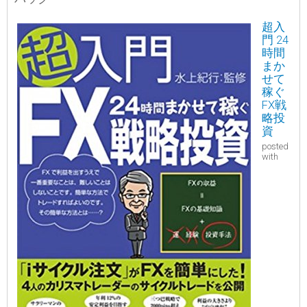
超入
門 24
時間
まか
せて
稼ぐ
FX戦
略投
資
posted
with