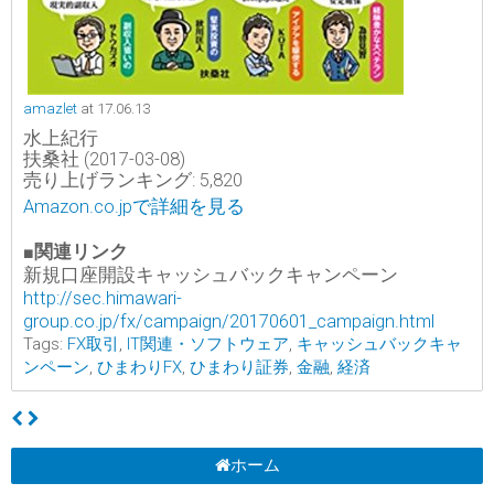
amazlet
at 17.06.13
水上紀行
扶桑社 (2017-03-08)
売り上げランキング: 5,820
Amazon.co.jpで詳細を見る
■関連リンク
新規口座開設キャッシュバックキャンペーン
http://sec.himawari-
group.co.jp/fx/campaign/20170601_campaign.html
Tags:
FX取引
,
IT関連・ソフトウェア
,
キャッシュバックキャ
ンペーン
,
ひまわりFX
,
ひまわり証券
,
金融
,
経済
ホーム