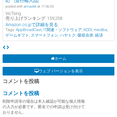
応 [並行輸入品]
posted with
amazlet
at 17.06.03
VicTsing
売り上げランキング: 159,258
Amazon.co.jpで詳細を見る
Tags:
AppBroadCast
,
IT関連・ソフトウェア
,
KDDI
,
mediba
,
ゲームギフト
,
スマートフォン
,
ハヤトク
,
吸収合併
,
経済
ホーム
ウェブ バージョンを表示
コメントを投稿
コメントを投稿
削除申請等の場合は本人確認が可能な個人情報
の入力が必要です。匿名での申請は受け付けて
おりません。