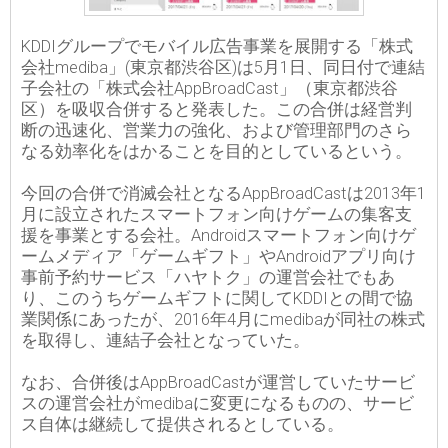
KDDIグループでモバイル広告事業を展開する「株式
会社mediba」(東京都渋谷区)は5月1日、同日付で連結
子会社の「株式会社AppBroadCast」（東京都渋谷
区）を吸収合併すると発表した。この合併は経営判
断の迅速化、営業力の強化、および管理部門のさら
なる効率化をはかることを目的としているという。
今回の合併で消滅会社となるAppBroadCastは2013年1
月に設立されたスマートフォン向けゲームの集客支
援を事業とする会社。Androidスマートフォン向けゲ
ームメディア「ゲームギフト」やAndroidアプリ向け
事前予約サービス「ハヤトク」の運営会社でもあ
り、このうちゲームギフトに関してKDDIとの間で協
業関係にあったが、2016年4月にmedibaが同社の株式
を取得し、連結子会社となっていた。
なお、合併後はAppBroadCastが運営していたサービ
スの運営会社がmedibaに変更になるものの、サービ
ス自体は継続して提供されるとしている。