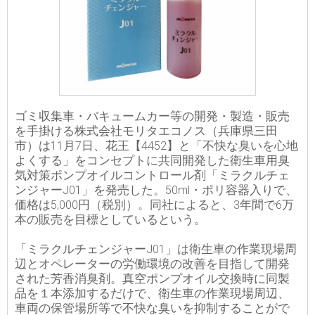
ゴミ収集車・バキュームカー等の開発・製造・販売
を手掛ける株式会社モリタエコノス（兵庫県三田
市）は11月7日、花王【4452】と「不快な臭いを心地
よくする」をコンセプトに共同開発した衛生車用臭
気対策ポンプオイルコントロール剤「ミラクルチェ
ンジャーJ01」を発売した。50ml・ポリ容器入りで、
価格は5,000円（税別）。同社によると、3年間で6万
本の販売を目標としているという。
「ミラクルチェンジャーJ01」は衛生車の作業現場周
辺とオペレーターの労働環境の改善を目指して開発
された芳香消臭剤。真空ポンプオイル交換時に同製
品を１本添加するだけで、衛生車の作業現場周辺、
車両の保管場所等で不快な臭いを抑制することがで