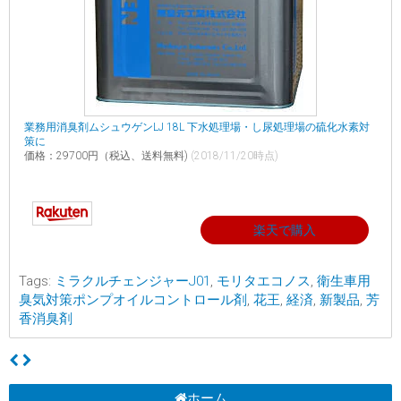
業務用消臭剤ムシュウゲンLJ 18L 下水処理場・し尿処理場の硫化水素対
策に
価格：29700円（税込、送料無料)
(2018/11/20時点)
楽天で購入
Tags:
ミラクルチェンジャーJ01
,
モリタエコノス
,
衛生車用
臭気対策ポンプオイルコントロール剤
,
花王
,
経済
,
新製品
,
芳
香消臭剤
ホーム