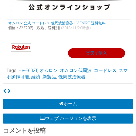
オムロン 公式 コードレス 低周波治療器 HV-F602T 送料無料
価格：32270円（税込、送料別)
(2018/11/20時点)
楽天で購入
Tags:
HV-F602T
,
オムロン
,
オムロン低周波
,
コードレス
,
スマ
ホ操作可能
,
経済
,
新製品
,
低周波治療器
ホーム
ウェブ バージョンを表示
コメントを投稿