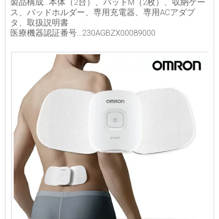
製品構成…本体（2台）、パッドM（2枚）、収納ケー
ス、パッドホルダー、専用充電器、専用ACアダプ
タ、取扱説明書
医療機器認証番号…230AGBZX00089000