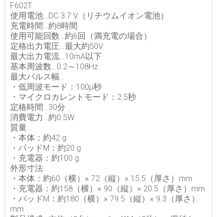
F602T
使用電池…DC 3.7 V（リチウムイオン電池）
充電時間…約8時間
使用可能回数…約6回（満充電の場合）
定格出力電圧…最大約50V
最大出力電流…10mA以下
基本周波数…0.2～108Hz
最大パルス幅…
・低周波モード：100μ秒
・マイクロカレントモード：2.5秒
定格時間…30分
消費電力…約0.5W
質量…
・本体：約42 g
・パッドM：約20 g
・充電器：約100 g
外形寸法…
・本体：約60（横）× 72（縦）× 15.5（厚さ）mm
・充電器：約158（横）× 90（縦）× 20.5（厚さ）mm
・パッドM：約180（横）× 79.5（縦）× 9.3（厚さ）
mm