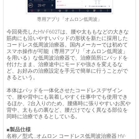
専用アプリ「オムロン低周波」
今回発売したHV-F602Tは、腰や太ももなどの大きな
筋肉にも沿いやすいパッドの形状を新たに採用した
コードレス低周波治療器。国内メーカーでは初めて
スマホ操作が可能（専用アプリ「オムロン低周波」
を用いる）な低周波治療器で、治療箇所にパッドを
付けたまま、治療途中にモードや強さを変えるな
ど、お好みの治療設定を手元で簡単に行うことがで
きるという。
本体はパッドを一体化させたコードレスデザイン
で、腰や背中にも装着しやすく仕事中でも使用でき
るほか、2台入りのため、腰痛時に張りやすいお尻や
背中、太ももの裏など、腰だけでなく異なる部位を
同時に治療できるとしている。
■製品仕様
名称／型式…オムロン コードレス低周波治療器 HV-