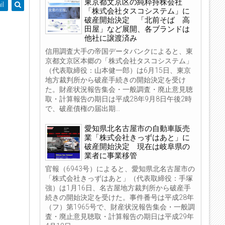
東京都文京区の純粋持株会社
il
「株式会社タスコシステム」に
破産開始決定 「北前そば 高
田屋」など展開、各ブランドは
他社に譲渡済み
信用調査大手の帝国データバンクによると、東
京都文京区本郷の「株式会社タスコシステム」
（代表取締役：山本健一郎）は6月15日、東京
地方裁判所から破産手続きの開始決定を受け
た。財産状況報告集会・一般調査・廃止意見聴
取・計算報告の期日は平成28年9月8日午後2時
で、破産債権の届出期...
愛知県北名古屋市の自動車販売
業「株式会社きっずはあと」に
破産開始決定 現在は岐阜県の
業者に事業移管
官報（6943号）によると、愛知県北名古屋市の
「株式会社きっずはあと」（代表取締役：手塚
強）は1月16日、名古屋地方裁判所から破産手
続きの開始決定を受けた。事件番号は平成28年
（フ）第1965号で、財産状況報告集会・一般調
査・廃止意見聴取・計算報告の期日は平成29年