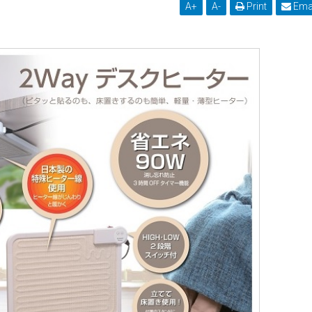
A
+
A
-
Print
Ema