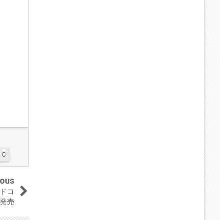
0
ious
「ドコ
を発売