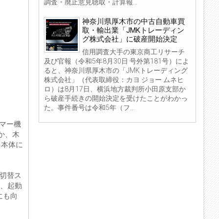
調査・廃止意見聴取・計算報...
神奈川県厚木市の中古自動車買
取・輸出業「JMKトレーディン
グ株式会社」に破産開始決定
信用調査大手の東京商工リサーチ
及び官報（令和5年8月30日 号外第181号）によ
ると、神奈川県厚木市の「JMKトレーディング
株式会社」（代表取締役：カヨ ジョー ムネヒ
ロ）は8月17日、横浜地方裁判所小田原支部か
ら破産手続きの開始決定を受けたことがわかっ
た。事件番号は令和5年（フ...
イマー機
か、木
を本体に
階切替ス
え、起動
にも向