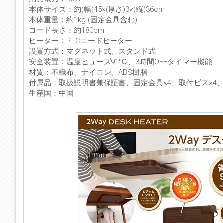
本体サイズ：約(幅)45×(厚さ)3×(縦)36cm
本体重量：約1kg (固定金具含む)
コード長さ：約180cm
ヒーター：PTCコードヒーター
設置方式：マグネット式、スタンド式
安全装置：温度ヒューズ91℃、3時間OFFタイマー機能
材質：不織布、ナイロン、ABS樹脂
付属品：取扱説明書兼保証書、固定金具×4、取付ビス×4、
生産国：中国