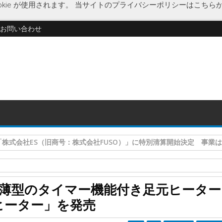
kie が使用されます。
当サイトのプライバシーポリシーはこちら
お問い合わせ
・運用「株式会社ワイアールキャピタル」に特別清算開始決定
ダイアモンドヘッド
マグネット搭載
経済
新製品
薄型のタイマー機能付き足元ヒーター
「ROOMMATE 2wayデスクヒーター」を発売
クヒーター」を発売