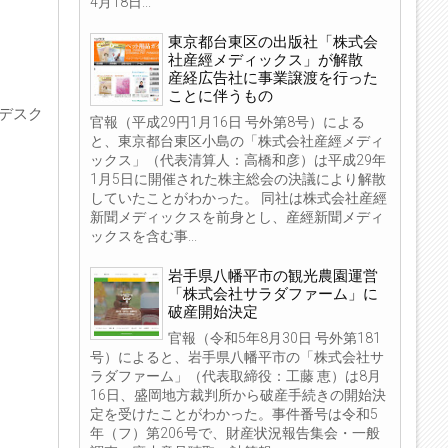
4月18日...
東京都台東区の出版社「株式会
社産經メディックス」が解散
産経広告社に事業譲渡を行った
ことに伴うもの
yデスク
官報（平成29円1月16日 号外第8号）による
と、東京都台東区小島の「株式会社産經メディ
ックス」（代表清算人：高橋和彦）は平成29年
1月5日に開催された株主総会の決議により解散
していたことがわかった。 同社は株式会社産經
新聞メディックスを前身とし、産經新聞メディ
ックスを含む事...
岩手県八幡平市の観光農園運営
「株式会社サラダファーム」に
破産開始決定
官報（令和5年8月30日 号外第181
号）によると、岩手県八幡平市の「株式会社サ
ラダファーム」（代表取締役：工藤 恵）は8月
16日、盛岡地方裁判所から破産手続きの開始決
定を受けたことがわかった。事件番号は令和5
年（フ）第206号で、財産状況報告集会・一般