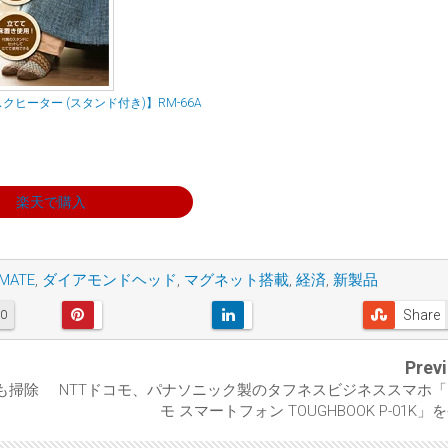
ヒーター (スタンド付き)】RM-66A
楽天で購入
MATE
,
ダイアモンドヘッド
,
マグネット搭載
,
経済
,
新製品
Share
0
Prev
も掃除
NTTドコモ、パナソニック製のタフネスビジネススマホ
モ スマートフォン TOUGHBOOK P-01K」