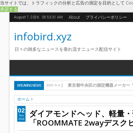
当サイトでは、トラフィックの分析と広告の測定を目的として Coo
承諾する
About
プライバシーポリシー
August 7, 2026
05:53:32 AM
infobird.xyz
日々の雑多なニュースを垂れ流すニュース配信サイト
東京都新宿区の投資ファンド組成
BREAKING NEWS
2023-9-4
ホーム
2wayデスクヒーター
3時間自動OFFタイマー
ROOMMATE
02
ダイアモンドヘッド、軽量・
ダイアモンドヘッド、軽量・薄型のタイマー機能付き足元ヒーター
Nov
「ROOMMATE 2wayデス
2018