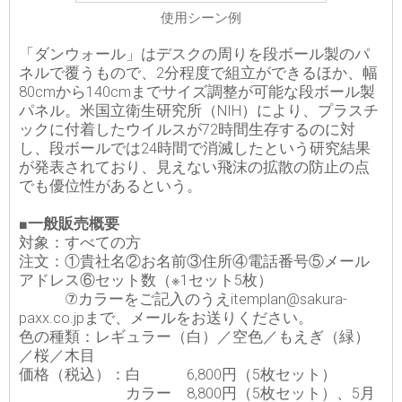
使用シーン例
「ダンウォール」はデスクの周りを段ボール製のパ
ネルで覆うもので、2分程度で組立ができるほか、幅
80cmから140cmまでサイズ調整が可能な段ボール製
パネル。米国立衛生研究所（NIH）により、プラスチ
ックに付着したウイルスが72時間生存するのに対
し、段ボールでは24時間で消滅したという研究結果
が発表されており、見えない飛沫の拡散の防止の点
でも優位性があるという。
■一般販売概要
対象：すべての方
注文：①貴社名②お名前③住所④電話番号⑤メール
アドレス⑥セット数（※1セット5枚）
⑦カラーをご記入のうえitemplan@sakura-
paxx.co.jpまで、メールをお送りください。
色の種類：レギュラー（白）／空色／もえぎ（緑）
／桜／木目
価格（税込）：白 6,800円（5枚セット）
カラー 8,800円（5枚セット）、5月