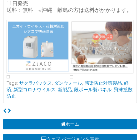
11日発売
送料：無料 ※沖縄・離島の方は送料がかかります。
Tags:
サクラパックス
,
ダンウォール
,
感染防止対策製品
,
経
済
,
新型コロナウイルス
,
新製品
,
段ボール製パネル
,
飛沫拡散
防止
ホーム
ウェブ バージョンを表示