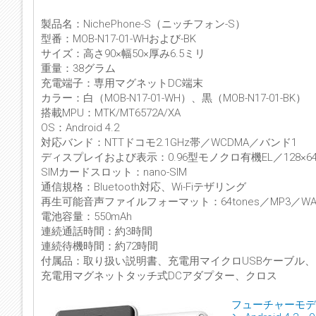
製品名：NichePhone-S（ニッチフォン-S）
型番：MOB-N17-01-WHおよび-BK
サイズ：高さ90×幅50×厚み6.5ミリ
重量：38グラム
充電端子：専用マグネットDC端末
カラー：白（MOB-N17-01-WH）、黒（MOB-N17-01-BK）
搭載MPU：MTK/MT6572A/XA
OS：Android 4.2
対応バンド：NTTドコモ2.1GHz帯／WCDMA／バンド1
ディスプレイおよび表示：0.96型モノクロ有機EL／128×6
SIMカードスロット：nano-SIM
通信規格：Bluetooth対応、Wi-Fiテザリング
再生可能音声ファイルフォーマット：64tones／MP3／WAV
電池容量：550mAh
連続通話時間：約3時間
連続待機時間：約72時間
付属品：取り扱い説明書、充電用マイクロUSBケーブル、
充電用マグネットタッチ式DCアダプター、クロス
フューチャーモデル N