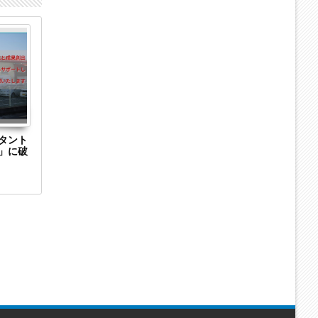
28
27
Aug
Aug
2023
2023
タント
大阪府茨木市のウェブサイト制作会社「合同
岡山県玉野市
」に破
会社ウェブラビット」に破産開始決定
株式会社」に破産
アフィリエイ