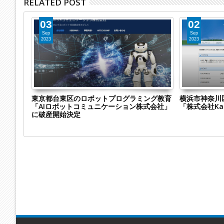
RELATED POST
03
02
Sep
Sep
2023
2023
社「有限
東京都台東区のロボットプログラミング教育
横浜市神奈川
「AIロボットコミュニケーション株式会社」
「株式会社K
に破産開始決定