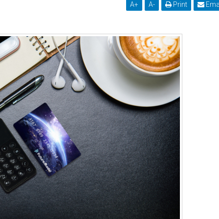
A
+
A
-
Print
Ema