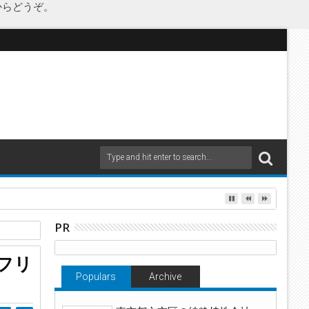
からどうぞ。
as Japanが承継
PR
製品
フリ
Populars
Archive