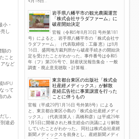
4月18日...
岩手県八幡平市の観光農園運営
「株式会社サラダファーム」に
破産開始決定
最小・
発売し
官報（令和5年8月30日 号外第181
号）によると、岩手県八幡平市の「株式会社サ
ラダファーム」（代表取締役：工藤 恵）は8月
16日、盛岡地方裁判所から破産手続きの開始決
標額の
定を受けたことがわかった。事件番号は令和5
めたこと
年（フ）第206号で、財産状況報告集会・一般
トアなど
調査・廃止意見聴取・計算報...
東京都台東区の出版社「株式会
載MPU
社産經メディックス」が解散
となって
産経広告社に事業譲渡を行った
受信のみ
ことに伴うもの
官報（平成29円1月16日 号外第8号）による
と、東京都台東区小島の「株式会社産經メディ
ただし、
ックス」（代表清算人：高橋和彦）は平成29年
が別途必
1月5日に開催された株主総会の決議により解散
していたことがわかった。 同社は株式会社産經
新聞メディックスを前身とし、産經新聞メディ