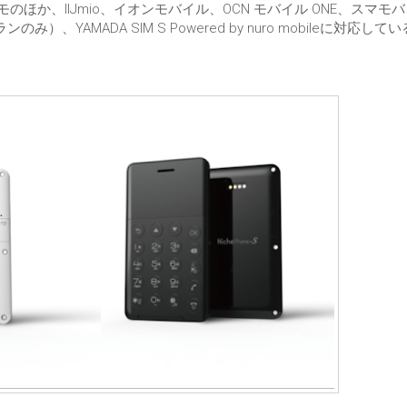
モのほか、IIJmio、イオンモバイル、OCN モバイル ONE、スマモ
のみ）、YAMADA SIM S Powered by nuro mobileに対応して