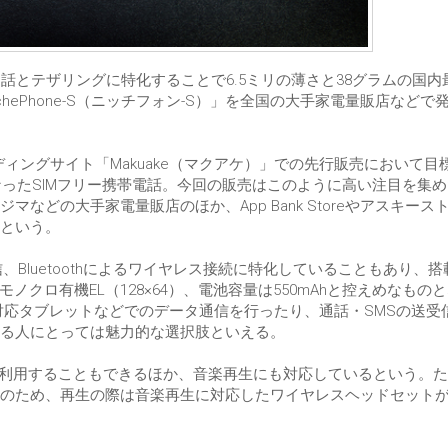
話とテザリングに特化することで6.5ミリの薄さと38グラムの国内
hePhone-S（ニッチフォン-S）」を全国の大手家電量販店などで
ァンディングサイト「Makuake（マクアケ）」での先行販売において目
なったSIMフリー携帯電話。今回の販売はこのように高い注目を集
どの大手家電量販店のほか、App Bank Storeやアスキース
という。
Bluetoothによるワイヤレス接続に特化していることもあり、搭
96型モノクロ有機EL（128×64）、電池容量は550mAhと控えめなもの
b/g/n)対応タブレットなどでのデータ通信を行ったり、通話・SMSの送
いる人にとっては魅力的な選択肢といえる。
て利用することもできるほか、音楽再生にも対応しているという。
のため、再生の際は音楽再生に対応したワイヤレスヘッドセット