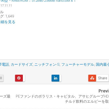
・0.96型・RAM/ROM：512MB/256MB nanoSIMｘ1
 17.11.11
ル
 1,649
pで詳細を見る
帯電話
,
カードサイズ
,
ニッチフォン-S
,
フューチャーモデル
,
国内最
Share
0
Prev
ーズ最
PEファンドのポラリス・キャピタル、アサヒグループH
チルド飲料のエルビーを取