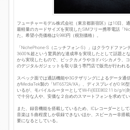
フューチャーモデル株式会社（東京都新宿区）は10日、通
最軽量のカードサイズを実現したSIMフリー携帯電話「Nic
た。希望小売価格は9,980円（税別価格）。
「NichePhone-S（ニッチフォン-S）」はクラウドフ
3600％超という驚異的な達成率を実現したとして話題と
から実現したもので、ビックカメラやヨドバシカメラ、コジマな
のデジタルガジェットを取り扱う専門店で販売が行われる
スペック面では通話機能や3Gテザリングによるデータ通信、
がMediaTek製の「MT6572A/XA」、ディスプレイが0.
いるが、モバイルルーターとしてWi-Fi(IEEE802.11 
で十分な人や、安価な２台めのスマートフォンを求めて
また、録音機能を搭載しているため、ICレコーダーとし
音楽は５曲程度しか収録できないほか、スピーカー非搭載
要になるとしている。