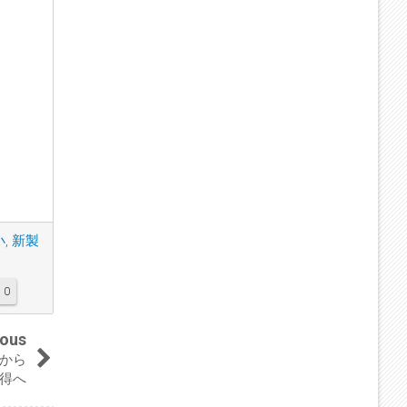
小
,
新製
0
ious
Dから
得へ