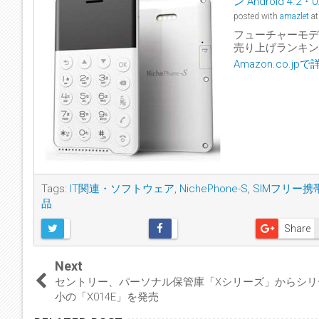
ン Android 4.2
posted with
amazlet
at
フューチャーモデ
売り上げランキング:
Amazon.co.j
Tags:
IT関連・ソフトウェア
,
NichePhone-S
,
SIMフリー携
品
Share
Next
セントリー、パーソナル保管庫「Xシリーズ」からシリ
小の「X014E」を発売