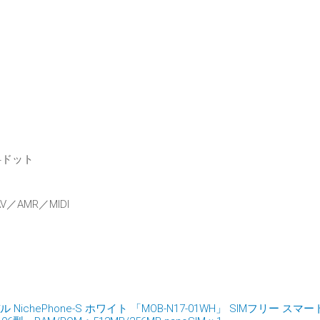
4ドット
／AMR／MIDI
ichePhone-S ホワイト 「MOB-N17-01WH」 SIMフリー スマ