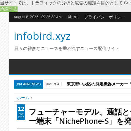
当サイトでは、トラフィックの分析と広告の測定を目的として Coo
承諾する
About
プライバシーポリシー
August 8, 2026
09:36:34 AM
infobird.xyz
日々の雑多なニュースを垂れ流すニュース配信サイト
東京都中央区の測定機器メーカー「株
BREAKING NEWS
2023-9-4
ホーム
IT関連・ソフトウェア
NichePhone-S
SIMフリー携帯電話
12
フューチャーモデル、通話と
フューチャーモデル、通話とテザリングに特化した国内最小のSIM
Nov
ー端末「NichePhone-S」を
2017