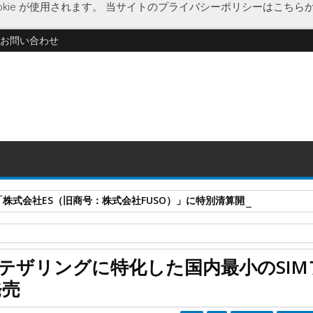
kie が使用されます。
当サイトのプライバシーポリシーはこちら
お問い合わせ
式会社ES（旧商号：株式会社FUSO）」に特別清算開始決定 事業はA-G
カードサイズ
ニッチフォン-S
フューチャーモデル
国内最小
新
テザリングに特化した国内最小のSIM
フリー端末「NichePhone-S」を発売
発売