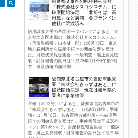
東京都文京区の純粋持株会社
il
「株式会社タスコシステム」に
破産開始決定 「北前そば 高
田屋」など展開、各ブランドは
他社に譲渡済み
信用調査大手の帝国データバンクによると、東
京都文京区本郷の「株式会社タスコシステム」
（代表取締役：山本健一郎）は6月15日、東京
地方裁判所から破産手続きの開始決定を受け
た。財産状況報告集会・一般調査・廃止意見聴
取・計算報告の期日は平成28年9月8日午後2時
で、破産債権の届出期...
愛知県北名古屋市の自動車販売
業「株式会社きっずはあと」に
破産開始決定 現在は岐阜県の
業者に事業移管
官報（6943号）によると、愛知県北名古屋市の
「株式会社きっずはあと」（代表取締役：手塚
強）は1月16日、名古屋地方裁判所から破産手
続きの開始決定を受けた。事件番号は平成28年
（フ）第1965号で、財産状況報告集会・一般調
査・廃止意見聴取・計算報告の期日は平成29年